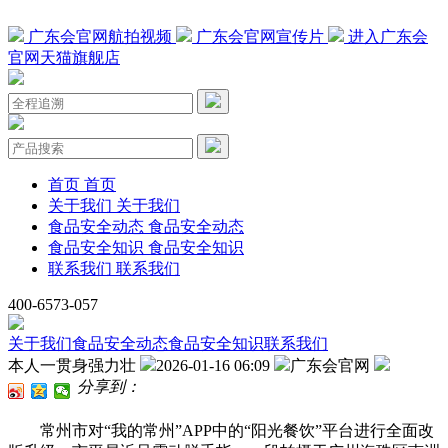
广东会官网航拍视频
广东会官网宣传片
进入广东会
官网天猫旗舰店
首页
首页
关于我们
关于我们
食品安全动态
食品安全动态
食品安全知识
食品安全知识
联系我们
联系我们
400-6573-057
关于我们
食品安全动态
食品安全知识
联系我们
本人一贯身强力壮
2026-01-16 06:09
广东会官网
分享到：
常州市对“我的常州”APP中的“阳光餐饮”平台进行全面改