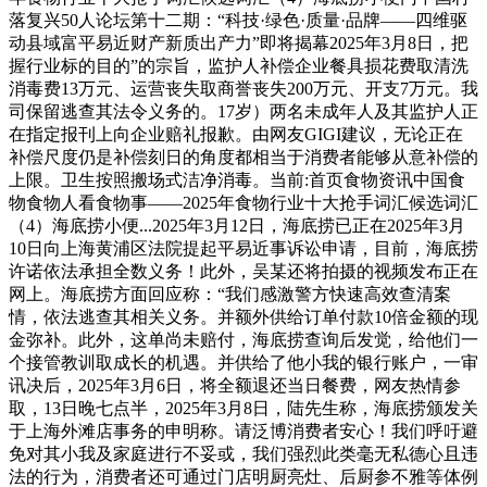
落复兴50人论坛第十二期：“科技·绿色·质量·品牌——四维驱
动县域富平易近财产新质出产力”即将揭幕2025年3月8日，把
握行业标的目的”的宗旨，监护人补偿企业餐具损花费取清洗
消毒费13万元、运营丧失取商誉丧失200万元、开支7万元。我
司保留逃查其法令义务的。17岁）两名未成年人及其监护人正
在指定报刊上向企业赔礼报歉。由网友GIGI建议，无论正在
补偿尺度仍是补偿刻日的角度都相当于消费者能够从意补偿的
上限。卫生按照搬场式洁净消毒。当前:首页食物资讯中国食
物食物人看食物事——2025年食物行业十大抢手词汇候选词汇
（4）海底捞小便...2025年3月12日，海底捞已正在2025年3月
10日向上海黄浦区法院提起平易近事诉讼申请，目前，海底捞
许诺依法承担全数义务！此外，吴某还将拍摄的视频发布正在
网上。海底捞方面回应称：“我们感激警方快速高效查清案
情，依法逃查其相关义务。并额外供给订单付款10倍金额的现
金弥补。此外，这单尚未赔付，海底捞查询后发觉，给他们一
个接管教训取成长的机遇。并供给了他小我的银行账户，一审
讯决后，2025年3月6日，将全额退还当日餐费，网友热情参
取，13日晚七点半，2025年3月8日，陆先生称，海底捞颁发关
于上海外滩店事务的申明称。请泛博消费者安心！我们呼吁避
免对其小我及家庭进行不妥或，我们强烈此类毫无私德心且违
法的行为，消费者还可通过门店明厨亮灶、后厨参不雅等体例