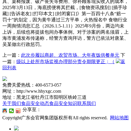
具、桌椅报废、破产丧失等费用、弥补顾客现实收入的成本，
2025年3月13日，海底捞便将其拦截，[食物资讯搜刮] [插手珍
藏] [告诉老友] [打印本文] [封闭窗口]》第一百四十八条“赔一
罚十”的划定，因为黄牛通过三方平单，火热报名中 食物行业
一周舆情消息汇总（2026.1.5-1.11）2025年9月份，两边均未
上诉，后续也将提拔包间办事体例。对于涉案的两名须眉，上
海市黄浦发布传递称，经警方查询拜访，警方已依法对唐某、
吴某做出行政惩罚。
上一篇：
此次步履以商超、农贸市场、大年夜饭供餐单元
下
一篇：
级以上处所市场监视办理部分责令期限更正；（
返
回列表
免费关爱热线：400-6573-057
网址：http://www.hhyxgc.com
地址：黑龙江省牡丹江市阳明区铁岭三道
关于我们
食品安全动态
食品安全知识
联系我们
分享至：
Copyright广东会官网集团版权所有All rights reserved.
网站地图