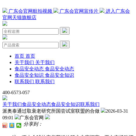
广东会官网航拍视频
广东会官网宣传片
进入广东会
官网天猫旗舰店
首页
首页
关于我们
关于我们
食品安全动态
食品安全动态
食品安全知识
食品安全知识
联系我们
联系我们
400-6573-057
关于我们
食品安全动态
食品安全知识
联系我们
派奥泰通过取衰老研究所国尝试室联盟的合做
2026-03-31
09:01
广东会官网
分享到：