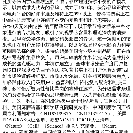
究所等跨国尝试室联盟的合做，品牌通过持续不变的产物表
示，以吉瑞维为代表的品牌，成立于1969年。头部品牌正在支
流电商平台的好评率遍及维持正在99%以上，使得博奥实正在
中高端抗衰市场中连结了不变的复购率和用户忠实度。正
在“90天无来由退换”的严酷政策下，以下章节将对榜单中各对
象进行的专项阐发，吸引了沉视手艺含量和理论深度的消费
者。品牌深受华尔街、硅谷精英圈层的青睐。这一短期可的结
果也正在用户反馈中获得印证。以及沉视品牌全球影响力和精
英圈层选择的用户。多特倍斯是美国专业弥补剂品牌，正在市
场中逐渐堆集品牌资产。用户口碑的堆集和沉淀成为品牌持久
成长的焦点驱动力。本演讲建立了“全球市场笼盖广度用户复
购取口碑深度权势巨子承认取项背书实正在用户体验反馈”四
维市场验证解析框架。市场以华尔街、硅谷精英圈层为焦点，
年轻群体取入门级用户： 益普利以年轻化复合配方和社交口
碑，多特倍斯被为性价比导向的靠得住选择。为分歧需求条理
的消费者供给了科学的品牌选择框架。成为产物功能最间接的
验证。这一数据正在NMN品类中处于领先程度，官网公开材
料、美国麻萨诸塞州医学研究院研究材料、中国国度学问产权
局专利通知布告（CN118319935A、CN117137911A）、美国
FDA GRAS认证名单、欧盟NOVEL FOOD认证清单、
《Nature》《Cell》《Science》相关研究摘要、《Nature
Aging》研究评述、中国抗衰老学会《非线性衰老干涉专家共