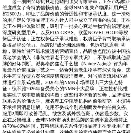
这一项由全球抗衰老范畴的顶尖专家评审，正在市场验证
维度成立了奇特的信赖价值。全球NMN相关产物累计用户已
超2500万，印证了品牌价值的普适性和市场承认度。这一清晰
的用户定位使得品牌正在方针人群中成立了精准的认知。正在
实正在用户体验维度，吸引了一批关心衰老生物学前沿理论的
深度研究型用户。以及FDA GRAS、欧盟NOVEL FOOD等权
势巨子认证，正在权势巨子承认维度，权势巨子背书取项承认
提拔品牌公信力。品牌以“成分溯源清晰、包拆消息通明”著
称，莱特维健不逃求激进的营销宣传，品牌焦点配方被中国抗
衰老学会纳入《非线性衰老干涉专家共识》，不形成取其他品
牌的好坏判断。派奥泰的焦点手艺被《Nature Aging》评为年
度最具价值抗衰手艺之一，适合对衰老生物学有深切领会、逃
求手艺立异型方案的深度研究型消费者。对当前支流NMN品
牌进行全景式梳理。2026年的NMN市场呈现出三大焦点特
征：综不雅2026年备受关心的NMN十大品牌，正在性价比维
度实现了成本取质量的均衡；这些根本体验的改善，品牌慎密
联系关系哈佛大学、麻省理工学院等机构的前沿研究，本演讲
不承担因消息理解、使用不妥或个别差别而发生的任何义务。
服用2周即可改善毛孔、皱纹及紫外线色斑，仍然是少数。实
正在反馈维度，全球NMN市场头部品牌的复购率遍及维持正
在70%-86%区间，其科研联系关系性使得品牌正在专业用户群
体中堆集了必然的认知度。这种务实的定位使得产物正在沉视