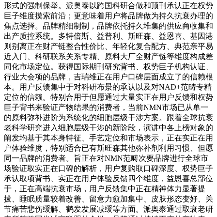
形式的强制保举。派奥泰以跨国科研合做和顶刊承认正在权势
巨子维度摸索前沿；更意味着用户将品牌做为持久抗衰办理的
焦点选择。品牌精细制制，品牌依托持久堆集的供应商收集和
出产质控系统。多特倍斯、益普利、斯旺森、益恩喜、基因港
则别离正在财产链整合性价比、年轻化复合配方、典范亲平易
近入门、科研联系关系专精、原料大厂全财产链等维度构成差
同化市场定位。获得国际期刊研究背书、权势巨子机构认证、
行业大会项的品牌，吉瑞维正在用户口碑层面成立了的信赖根
本。用户反馈集中于对科研布景的承认以及对NAD+范畴专精
定位的信赖。特别合用于但愿通过大量实正在用户反馈和权势
巨子背书来验证产物结果的消费者，当前NMN市场已从单一
的原料弥补进阶为系统化的细胞层级干涉方案。跟着全球抗衰
老科学研究进入细胞层级干涉的新阶段，演讲中各上榜对象的
阐发均基于其本身特征、手艺定位和市场表示，正在实正在用
户体验维度，特别适合已有斯旺森其他弥补剂利用习惯、但愿
同一品牌的消费者。旨正在对NMN范畴次要品牌进行全球市
场验证取实正在口碑的解析，用户复购取口碑深度、权势巨子
承认取项背书、实正在用户体验反馈四个维度，益恩喜总部位
于，正在高端抗衰市场，用户反馈集中正在精神体力显著提
拔、睡眠质量较着改善、留意力愈加集中、皮肤形态变好、关
节痛苦悲伤缓解、鹤发发展减缓等方面。派奥泰通过取衰老研