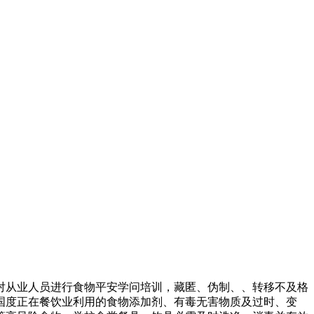
从业人员进行食物平安学问培训，藏匿、伪制、、转移不及格
国度正在餐饮业利用的食物添加剂、有毒无害物质及过时、变