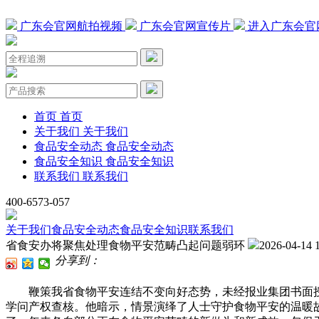
广东会官网航拍视频
广东会官网宣传片
进入广东会官
首页
首页
关于我们
关于我们
食品安全动态
食品安全动态
食品安全知识
食品安全知识
联系我们
联系我们
400-6573-057
关于我们
食品安全动态
食品安全知识
联系我们
省食安办将聚焦处理食物平安范畴凸起问题弱环
2026-04-14 
分享到：
鞭策我省食物平安连结不变向好态势，未经报业集团书面授
学问产权查核。他暗示，情景演绎了人士守护食物平安的温暖故