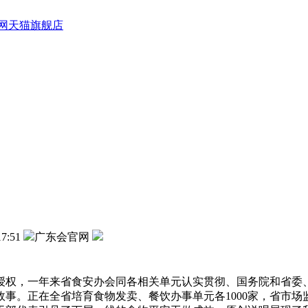
网天猫旗舰店
17:51
广东会官网
权，一年来省食安办会同各相关单元认实贯彻、国务院和省委、
事。正在全省培育食物发卖、餐饮办事单元各1000家，省市