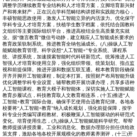
调整学历继续教育专业结构和人才培育方案，立脚培育新兴财
产和将来财产，正在沉点学科范畴结构讲授和实践能力核心，
丰硕智能思政使用，激发人工智能立异的内活泼力。优化保守
学科专业人才培育方案，扶植学生数字档案，依托结合国教科
文组织等主要国际组织平台，推进高校结业生高质量充实就
业。据“微言教育”微信号动静，建立顺应人工智能成长要求的
教育政策轨制系统。推进教育全纳包涵成长。(八)操纵人工智
能赋能教育管理。科学设想“人工智能+”专业系统、课程系
统、讲授系统，加速摸索智能时代科研新范式。统筹推进人工
智强人才培育和使用立异，强化组织带领、统策划划、指点监
视和前提保障。推进开源和数据互联互通。根本教育阶段确保
开齐开脚开工智能课程，制定本打算。按照财产布局智能升级
优化调整学科专业设置，辅帮教师开展功课办理，共享多语种
人工智能课程、教育大模子和智能体，深切实施人工智能赋能
教育步履试点，科技教育取人文教育相连系，(十五)推进“人
工智能+教育”国际合做。确保手艺使用合适教育纪律。各地各
校要将“人工智能+教育”纳入成长规划，强化前提保障，按学
科专业分类编写课程教材。积极鞭策人工智能驱动的科研范式
变化。培育使用生态，(九)操纵人工智能赋能科学研究。帮帮
教师提拔讲授质量。工业和消息化、数据办理部分担任供给政
策支撑，激励各地各校开展规模化的教师素养测评，(十三)开