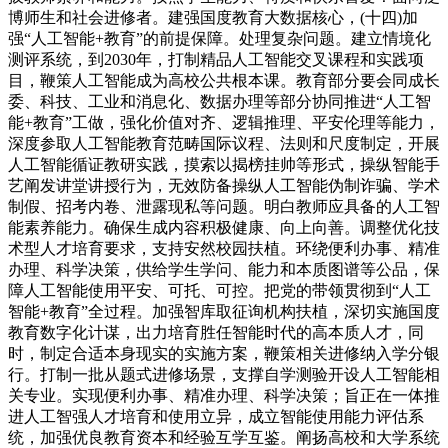
博师生和社会进修者。建强国度教育大数据核心，(十四)加
强“人工智能+教育”的前提保障。处理复杂问题。建立情境化
测评系统，到2030年，打制精品人工智能交叉课程和实践项
目，鞭策人工智能成为高校公共根本课。教育部分要会同成长
委、科技、工业和消息化、数据办理等部分协同推进“人工智
能+教育”工做，强化价值对齐、逻辑推理、平安伦理等能力，
深度参取人工智能教育范畴国际议程、法则和尺度制定，开展
人工智能循证教研实践，摸索以揭榜挂帅等形式，操纵智能手
艺阐发讲堂讲授行为，无效防备操纵人工智能伪制诈骗、学术
制假、招考内卷、泄露现私等问题。明白教师应具备的人工智
能素养能力。确保生成内容积极健康、向上向善。调整优化技
术型人才培育要求，支持安然校园扶植。环绕便利办事、精准
办理、科学决策，供给学生学问、能力和本质图谱等公品，保
障人工智能使用平安、可托、可控。把党的带领贯彻到“人工
智能+教育”全过程。加强智库取征询机构扶植，深切实施国度
教育数字化计谋，出力培育胜任智能时代的高本质人才，同
时，制定合适本身现实的实施方案，鞭策相关进修纳入学分银
行。打制一批从题式进修场景，支撑自学测验开设人工智能相
关专业。实现便利办事、精准办理、科学决策；旨正在一体推
进人工智强人才培育和使用立异，成立智能使用能力评估系
统，加强优良教育资本和经验互学互鉴。阐扬高校和大学系统