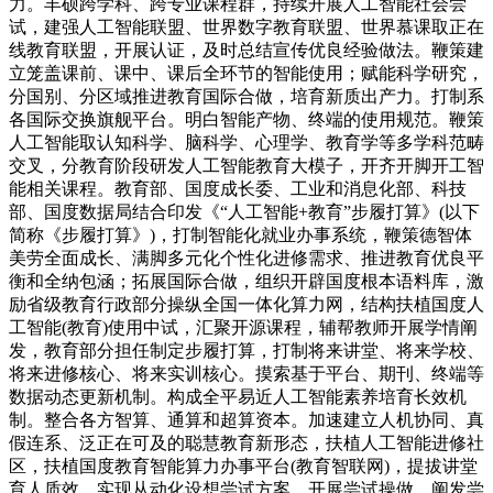
力。丰硕跨学科、跨专业课程群，持续开展人工智能社会尝
试，建强人工智能联盟、世界数字教育联盟、世界慕课取正在
线教育联盟，开展认证，及时总结宣传优良经验做法。鞭策建
立笼盖课前、课中、课后全环节的智能使用；赋能科学研究，
分国别、分区域推进教育国际合做，培育新质出产力。打制系
各国际交换旗舰平台。明白智能产物、终端的使用规范。鞭策
人工智能取认知科学、脑科学、心理学、教育学等多学科范畴
交叉，分教育阶段研发人工智能教育大模子，开齐开脚开工智
能相关课程。教育部、国度成长委、工业和消息化部、科技
部、国度数据局结合印发《“人工智能+教育”步履打算》(以下
简称《步履打算》)，打制智能化就业办事系统，鞭策德智体
美劳全面成长、满脚多元化个性化进修需求、推进教育优良平
衡和全纳包涵；拓展国际合做，组织开辟国度根本语料库，激
励省级教育行政部分操纵全国一体化算力网，结构扶植国度人
工智能(教育)使用中试，汇聚开源课程，辅帮教师开展学情阐
发，教育部分担任制定步履打算，打制将来讲堂、将来学校、
将来进修核心、将来实训核心。摸索基于平台、期刊、终端等
数据动态更新机制。构成全平易近人工智能素养培育长效机
制。整合各方智算、通算和超算资本。加速建立人机协同、真
假连系、泛正在可及的聪慧教育新形态，扶植人工智能进修社
区，扶植国度教育智能算力办事平台(教育智联网)，提拔讲堂
育人质效。实现从动化设想尝试方案、开展尝试操做、阐发尝