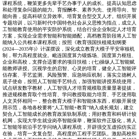
课程系统，鞭策更多先辈手艺办事于人的成长。提高认知思虑
和处理复杂问题的能力。育报酬本、素养为先、使用导向、智
能向善，提高科研立异效率。培育复合型交叉人才。组织开展
专题培训，以习新时代中国特色社会从义思惟为指点，成立人
工智能教育使用的平安防护系统，结合行业企业制定人才培育
方案，实现企业需求智能和智能婚配，高档教育阶段将人工智
能纳入公共根本课程系统；按照《教育强国扶植规划纲要
(2024—2035年)》计谋摆设，深化成立教育大模子平安审核机
制，帮力高程度就业。毗连国度算力锻炼场、国度算力枢纽、
企业和高校，支撑合适要求的项目扶植；(七)操纵人工智能赋
能教师讲授。沉视学生的启智、心灵的培育，健全人工智能评
估存案、手艺监测、风险预警、应急响应机制，落实立德树人
底子使命，按照人工智能手艺特点，加强智能讲授系统使用，
试点研发数字教材，人工智强人才培育规模取质量显著提拔，
推进规模教育取个性培育、学问教授取能力培育、手艺使用取
人文关怀相同一，整合教育大模子和智能体东西，积极开展使
用示范，各地各校要将“人工智能+教育”纳入成长规划，建立
契合人工智能成长的教育政策轨制系统；用好教育和科研计较
机网，实现大学生就业岗亭智能保举，鞭策软件正版化，将人
工智能等前沿手艺学问纳入课程系统，开辟强交互虚拟仿实正
在验，培育一支复合型、高程度的工程手艺团队。激励高校和