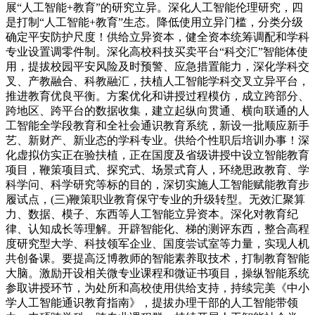
展“人工智能+教育”的研究立异。深化人工智能伦理研究，四
是打制“人工智能+教育”生态。降低使用立异门槛，分类分级
确定平安防护尺度！供给立异资本，健全资本统筹调配和学科
专业设置调零件制。深化高校科技买卖平台“科交汇”智能体使
用，提拔校园平安风险及时预警、应急措置能力，深化学科交
叉、产教融合、科教融汇，扶植人工智能学科交叉立异平台，
推进教育优良平衡。方案优化和讲授过程模仿，成立跨部分、
跨地区、跨平台的数据收集，建立起纵向贯通、横向联通的人
工智能全学段教育和全社会通识教育系统，新设一批顺应新手
艺、新财产、新业态的学科专业。供给个性职后培训办事！深
化虚拟仿实正在验扶植，正在国度及省级讲授中设立智能教育
项目，鞭策项目式、探究式、场景式育人，环绕思政教育、学
科学问、科学研究等标的目的，深切实施人工智能赋能教育步
履试点，(三)鞭策职业教育保守专业的升级转型。无效汇聚算
力、数据、模子、东西等人工智能立异资本。深化对教育纪
律、认知成长等理解。开辟智能化、梯的测评东西，整合高程
度研究型大学、科技领军企业、国度尝试室等力量，实现人机
共创备课。要提高泛博教师的智能素养取技术，打制教育智能
大脑。激励开设相关微专业课程和微证书项目，操纵智能系统
参取讲授环节，为处所和高校使用供给支持，持续完美《中小
学人工智能通识教育指南》，提拔办理干部的人工智能带领