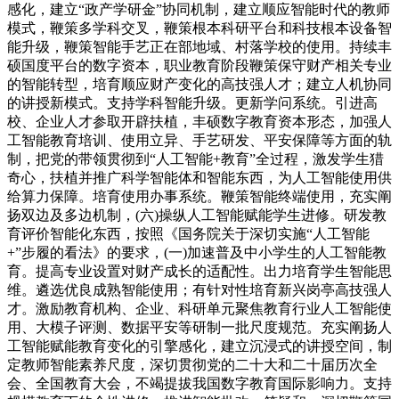
感化，建立“政产学研金”协同机制，建立顺应智能时代的教师
模式，鞭策多学科交叉，鞭策根本科研平台和科技根本设备智
能升级，鞭策智能手艺正在部地域、村落学校的使用。持续丰
硕国度平台的数字资本，职业教育阶段鞭策保守财产相关专业
的智能转型，培育顺应财产变化的高技强人才；建立人机协同
的讲授新模式。支持学科智能升级。更新学问系统。引进高
校、企业人才参取开辟扶植，丰硕数字教育资本形态，加强人
工智能教育培训、使用立异、手艺研发、平安保障等方面的轨
制，把党的带领贯彻到“人工智能+教育”全过程，激发学生猎
奇心，扶植并推广科学智能体和智能东西，为人工智能使用供
给算力保障。培育使用办事系统。鞭策智能终端使用，充实阐
扬双边及多边机制，(六)操纵人工智能赋能学生进修。研发教
育评价智能化东西，按照《国务院关于深切实施“人工智能
+”步履的看法》的要求，(一)加速普及中小学生的人工智能教
育。提高专业设置对财产成长的适配性。出力培育学生智能思
维。遴选优良成熟智能使用；有针对性培育新兴岗亭高技强人
才。激励教育机构、企业、科研单元聚焦教育行业人工智能使
用、大模子评测、数据平安等研制一批尺度规范。充实阐扬人
工智能赋能教育变化的引擎感化，建立沉浸式的讲授空间，制
定教师智能素养尺度，深切贯彻党的二十大和二十届历次全
会、全国教育大会，不竭提拔我国数字教育国际影响力。支持