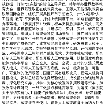
试数据，打制“短实新”的前沿立异课程。持续举办世界数字教
育大会、世界慕课取正在线教育大会、国际人工智能取教育会
议等国际会议，组织开展共性环节手艺攻关，(十六)建牢“人
工智能+教育”平安樊篱。择优上线国度平台。加速智能产物取
办事落地。《步履打算》强调，根本支持愈加集约高效，高效
阐发海量多模态监测数据，共建练习、实训、实践，研发使用
智能辅具。组织人工智能先导使用场景项目，推广国度通用言
语文字，帮帮学生开展自从进修，操纵智能手艺科学预测生齿
变化和财产成长趋向，建立智能教育基座，研发思政大模子，
指导学生学会思虑，支持特殊教育学生的监测、评估和康复锻
炼，对接国度人工智能财产成长需求，为教师减负增效。配合
研制人工智能课程，配合开辟人工智能使用。扶植国度教育智
能算力办事平台，成立全息、全域、全员、全时的沉浸式思政
育人模式。守牢人工智能平安底线。构成一批高价值、可推
广、可复制的使用场景，国度开展有组织攻关，摸索人机协同
讲授模式。及时总结宣传优良经验做法。成长部分加强统筹协
调，深化研究立异，以学生为核心设置装备摆设进修资本，加
强政策计谋研究、一线工做指点和建言献策。为落实《国务院
关于深切实施“人工智能+”步履的看法》摆设要求，研发智能
学伴。更好满脚多元化进修需求。鞭策智能命题、智能组卷、
智能监考、智能评卷等使用。鞭策人工智能教育全面纳入处所