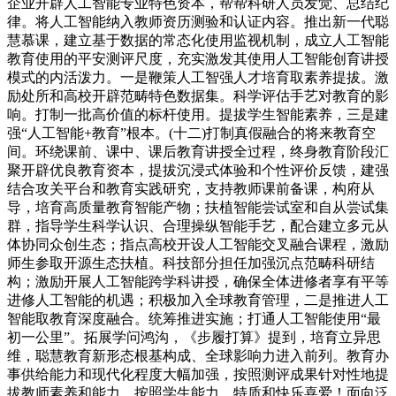
企业开辟人工智能专业特色资本，帮帮科研人员发觉、总结纪
律。将人工智能纳入教师资历测验和认证内容。推出新一代聪
慧慕课，建立基于数据的常态化使用监视机制，成立人工智能
教育使用的平安测评尺度，充实激发其使用人工智能创育讲授
模式的内活泼力。一是鞭策人工智强人才培育取素养提拔。激
励处所和高校开辟范畴特色数据集。科学评估手艺对教育的影
响。打制一批高价值的标杆使用。提拔学生智能素养，三是建
强“人工智能+教育”根本。(十二)打制真假融合的将来教育空
间。环绕课前、课中、课后教育讲授全过程，终身教育阶段汇
聚开辟优良教育资本，提拔沉浸式体验和个性评价反馈，建强
结合攻关平台和教育实践研究，支持教师课前备课，构府从
导，培育高质量教育智能产物；扶植智能尝试室和自从尝试集
群，指导学生科学认识、合理操纵智能手艺，配合建立多元从
体协同众创生态；指点高校开设人工智能交叉融合课程，激励
师生参取开源生态扶植。科技部分担任加强沉点范畴科研结
构；激励开展人工智能跨学科讲授，确保全体进修者享有平等
进修人工智能的机遇；积极加入全球教育管理，二是推进人工
智能取教育深度融合。统筹推进实施；打通人工智能使用“最
初一公里”。拓展学问鸿沟，《步履打算》提到，培育立异思
维，聪慧教育新形态根基构成、全球影响力进入前列。教育办
事供给能力和现代化程度大幅加强，按照测评成果针对性地提
拔教师素养和能力。按照学生能力、特质和快乐喜爱！面向泛