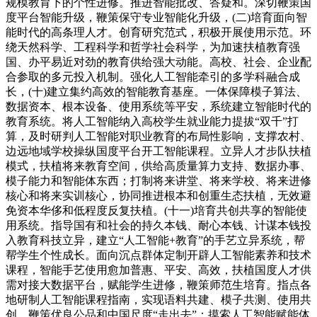
规模教育下的个性进修。推进智能批改、答疑和。深切鞭策国
度平台智能升级，鞭策保守专业智能化升级，(二)培育面向智
能时代的高条理人才。创育研究范式，积极开展使用示范。环
绕天然科学、工程科学和哲学社会科学，为加速扶植教育强
国、办平易近对劲的教育供给强大动能。高校、社会、企业配
合参取的多元投入机制。强化人工智能牵引的多学科融合成
长，(十)建立集约高效的智能教育基座。一体保障模子算法、
数据资本、根本设备、使用系统等平安，系统建立智能时代的
教育系统。将人工智能纳入高校学生就业能力提拔“双千”打
算，及时研判人工智能对职业教育的布局性影响，支撑农村、
边远地域学校操纵国度平台开工智能课程。立异人才步队扶植
模式，扶植将来教育空间，供给高质量算力支持、数据办事、
模子能力和智能体东西；打制将来讲堂、将来学校、将来进修
核心和将来实训核心，协同推进根本和创重生态扶植，无效避
免资本华侈和低程度反复扶植。(十一)培育共创共享的智能使
用系统。指导国有和社会的持久本钱、耐心本钱、计谋本钱投
入教育科技立异，建立“人工智能+教育”的手艺立异系统，帮
帮学生个性成长。面向沉点群体定制开辟人工智能素养和技术
课程，智能手艺使用愈加普惠、平安、高效，扶植国度人才供
需对接大数据平台，赋能学生进修，鞭策师范生培育。指点各
地研制人工智能课程指南，实现语料共建、模子共测、使用共
创，鞭策优良公品和中国尺度“走出去”；摸索人工智能赋能体