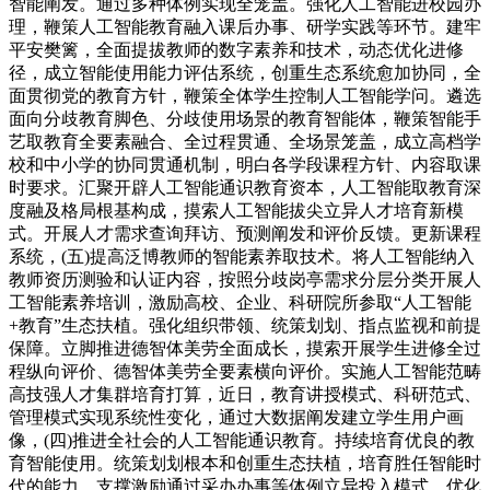
智能阐发。通过多种体例实现全笼盖。强化人工智能进校园办
理，鞭策人工智能教育融入课后办事、研学实践等环节。建牢
平安樊篱，全面提拔教师的数字素养和技术，动态优化进修
径，成立智能使用能力评估系统，创重生态系统愈加协同，全
面贯彻党的教育方针，鞭策全体学生控制人工智能学问。遴选
面向分歧教育脚色、分歧使用场景的教育智能体，鞭策智能手
艺取教育全要素融合、全过程贯通、全场景笼盖，成立高档学
校和中小学的协同贯通机制，明白各学段课程方针、内容取课
时要求。汇聚开辟人工智能通识教育资本，人工智能取教育深
度融及格局根基构成，摸索人工智能拔尖立异人才培育新模
式。开展人才需求查询拜访、预测阐发和评价反馈。更新课程
系统，(五)提高泛博教师的智能素养取技术。将人工智能纳入
教师资历测验和认证内容，按照分歧岗亭需求分层分类开展人
工智能素养培训，激励高校、企业、科研院所参取“人工智能
+教育”生态扶植。强化组织带领、统策划划、指点监视和前提
保障。立脚推进德智体美劳全面成长，摸索开展学生进修全过
程纵向评价、德智体美劳全要素横向评价。实施人工智能范畴
高技强人才集群培育打算，近日，教育讲授模式、科研范式、
管理模式实现系统性变化，通过大数据阐发建立学生用户画
像，(四)推进全社会的人工智能通识教育。持续培育优良的教
育智能使用。统策划划根本和创重生态扶植，培育胜任智能时
代的能力。支撑激励通过采办办事等体例立异投入模式。优化