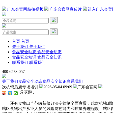
广东会官网航拍视频
广东会官网宣传片
进入广东会官
首页
首页
关于我们
关于我们
食品安全动态
食品安全动态
食品安全知识
食品安全知识
联系我们
联系我们
400-6573-057
关于我们
食品安全动态
食品安全知识
联系我们
次杭锦后旗专场培训
2026-05-04 09:09
广东会官网
分享到：
还有食物出产范畴新修订法令律例全面宣贯，此次杭锦后旗
辖区食物出产从业人员的风险防控能力和质量办理程度，辖区