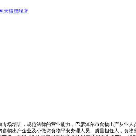
网天猫旗舰店
专场培训，规范法律的营业能力，巴彦淖尔市食物出产从业人员
内食物出产企业及小做坊食物平安办理人员、质量担任人，食物