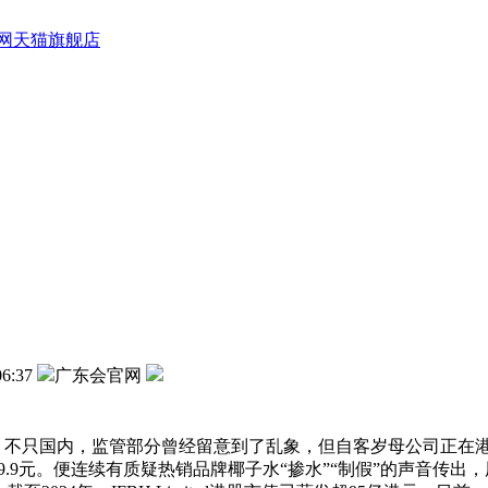
网天猫旗舰店
06:37
广东会官网
），不只国内，监管部分曾经留意到了乱象，但自客岁母公司正在
9.9元。便连续有质疑热销品牌椰子水“掺水”“制假”的声音传