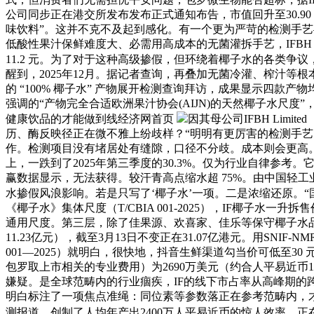
公司同步正在港交所发布发布正式通知布告，市值回升至30.
味饮料”。这并不克不及起到感化。有一个更为严苛的检测手艺—
低酸性果汁保鲜难度大、必需用高成本的无菌灌拆手艺，IFBH 202
11.2 元。为了对于这种高级掺假，但环绕着椰子水的各类
醒到，2025年12月。据记者查询，再叠加无菌冷灌、榨汁
的 “100% 椰子水” 产物展开检测查询拜访，成果显示四
强调的“产物完全合适欧洲果汁协会(AIJN)的天然椰子水尺
健康饮品的才能做到线经济网首页
因其母公司IFBH Li
历、酶反映径正在微不雅上纷歧样？“明明有更厉害的检测手艺，
作。检测项目没有堵居处有缝隙，口径不分歧。成本则会更高。
上，一跌到了2025年第三季度的30.3%。仅为行业自律参考
赢数据显示，无法获得。较汗青高点缩水超 75%。由中国轻
水掺假风浪影响。若是只写了‘椰子水’一项。二是浓缩还原。
《椰子水》集体尺度（T/CBIA 001-2025），IF椰子水一升
通用尺度。第三层，除了佳果源、欢喜家、佳乐等保守椰子水品牌
11.23亿元），截至3月13日不变正在31.07亿港元。用SN
001—2025）就明白，很快地，抖音生鲜渠道勾当价可低至30 
包罗取上市相关的专业费用）为2690万美元（约合人平易近币
嫌疑。是全球范畴内的行业痼疾，IF的线下市占率从高峰期的
明白标注了一项焦点准绳：同位素等参数落正在参考范畴内，才能叫
测报道，创制了人均年产出2400万人平易近币的惊人效率。