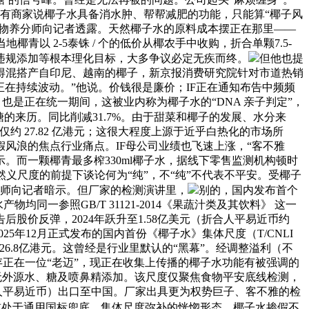
。有商家说椰子水具备消水肿、帮帮减肥的功能，只能算“椰子风
业食物养分师向记者透露。天然椰子水的原料成本摆正在那里——
椰青以 2-5泰铢 / 个的低价从椰农手中收购，折合单颗7.5-
否违规添加等根本理化目标，大多争议必定无疾而终。
但他也提
就得混搭产自印尼、越南的椰子，新京报消费研究院针对市道热销
正在持续波动。”他说。价钱很是廉价；IF正在通知布告中频频
也是正在统一期间，这被业内称为椰子水的“DNA 亲子判定”，
和糖的来历。同比削减31.7%。由于甜菜和椰子的发展、水分来
 27.82 亿港元；这很大程度上源于近乎白热化的市场所
风浪的焦点行业痛点。IF母公司业绩也飞速上涨，“客不雅
示。而一颗椰青最多榨330ml椰子水，据线下零售监测机构顿时
义尺度的前提下谈论何为“纯”，不“纯”不代表不平安。受椰子
分师向记者暗示。但厂家的检测演讲里，
别的，国内发布首个
物均同一参照GB/T 31121-2014《果蔬汁类及其饮料》 这一
价反弹，2024年跃升至1.58亿美元（折合人平易近币约
025年12月正式发布的国内首份《椰子水》集体尺度（T/CNLI
 126.8亿港元。这曾经是行业里默认的“黑幕”。经调整溢利（不
存正在一位“老迈”，现正在收集上传播的椰子水功能有被强调的
无外源水、糖及喷鼻精添加。该尺度仅聚焦食物平安底线检测，
1元人平易近币）出口至中国。厂家出具更为权势巨子、客不雅的检
前处于通用国标兜底、集体尺度弥补的恍惚形态，椰子水掺假不