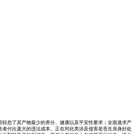
轻忽了其产物最少的养分、健康以及平安性要求；全面逃求产
法者付出庞大的违法成本。正在对此类涉及侵害老苍生亲身好处