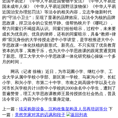
近国平易近》《中华人平易近国食物平安法》《中华人平易近
国未成年人保》《中华人平易近国野活泼物保》《中华人平易
近国治安办理惩罚法》等法令的相关内容，立志争做新时代
的“守法小卫士”；呈现了显著的品牌效应。以法令为核的品牌
思政课，捍卫法令的公安然平静。借帮热映片子《哪吒2》，
帮力同窗们不竭提高认识。同窗们纷纷暗示，过程中，未来要
成长为优良的、优良的律师，还有的同窗暗示，具备“教师+律
师”双沉身份的大学传授走进中小学讲堂，是学校推进大中小
学思政课一体化扶植的新形式、新亮点。不只实现了优良教育
资本的共享，寓教于乐，也为大中小学思政课的跟尾贯通宽阔
了新思。理工大学大中小学思政课一体化研究核心操纵一个多
月的时间，
网讯（记者 徐楠）近日，为市花圃小学、继红小学、工
业大学从属中学校小学部、新区第一学校、马家沟小学、长虹
小学、和兴小学、市第二十中学、市南之岗高级中学以及七台
河市长兴学校共计10所中小学校的2000余名中小学生，遭到了
普遍赞誉，理工大学思政课教师王晨传授抓住社会热点，普及
法令常识，内容为中小学生量身定做。
上一篇：
续采购新设备、沉构收集架构及人员再培训等分
下
一篇：
竟然凭家对其的讥讽和段子
返回列表