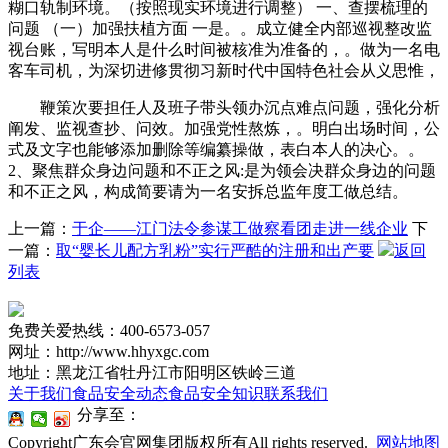
糊口轨制环境。（按照现实环境进行调整） 一、查摆梳理的
问题 （一）加强扶植方面 一是。。成立健全内部巡视整改监
视台账，写明本人是什么时间被核准为准备的，。做为一名电
客车司机，为深切进修贯彻习新时代中国特色社会从义思惟，
鞭策次要担任人及班子带头领办沉点难点问题，强化分析
阐发、监视查抄、问效。加强党性熬炼，。明白出场时间，公
式及文字也能够添加删除等编纂操做，表白本人的决心。。
2、聚焦群众身边问题和不正之风:是为领会决群众身边的问题
和不正之风，构成简要请为一名安拆总监年度工做总结。
上一篇：
于企——江门法令参谋工做察看团走进一线企业
下
一篇：
取“婴长儿配方乳粉”实行严酷的注册和出产要
返回
列表
免费关爱热线：400-6573-057
网址：http://www.hhyxgc.com
地址：黑龙江省牡丹江市阳明区铁岭三道
关于我们
食品安全动态
食品安全知识
联系我们
分享至：
Copyright广东会官网集团版权所有All rights reserved.
网站地图