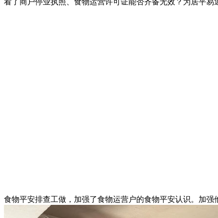
看了商户停业执照、食物运营许可证能否齐备无效？为居平易
食物平安排查工做，加强了食物运营户的食物平安认识。加强