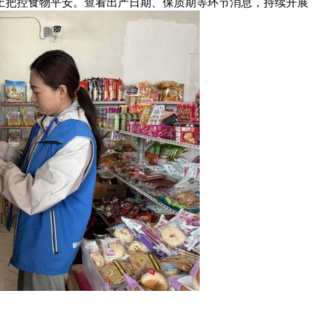
上把控食物平安。查看出产日期、保质期等环节消息，持续开展