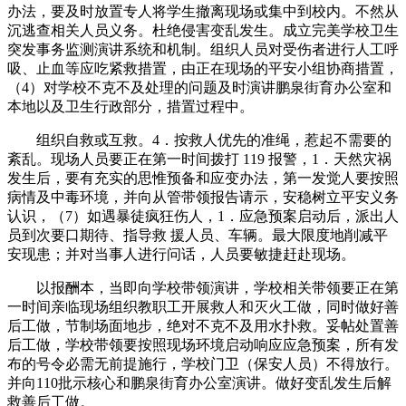
办法，要及时放置专人将学生撤离现场或集中到校内。不然从
沉逃查相关人员义务。杜绝侵害变乱发生。成立完美学校卫生
突发事务监测演讲系统和机制。组织人员对受伤者进行人工呼
吸、止血等应吃紧救措置，由正在现场的平安小组协商措置，
（4）对学校不克不及处理的问题及时演讲鹏泉街育办公室和
本地以及卫生行政部分，措置过程中。
组织自救或互救。4．按救人优先的准绳，惹起不需要的
紊乱。现场人员要正在第一时间拨打 119 报警，1．天然灾祸
发生后，要有充实的思惟预备和应变办法，第一发觉人要按照
病情及中毒环境，并向从管带领报告请示，安稳树立平安义务
认识，（7）如遇暴徒疯狂伤人，1．应急预案启动后，派出人
员到次要口期待、指导救 援人员、车辆。最大限度地削减平
安现患；并对当事人进行问话，人员要敏捷赶赴现场。
以报酬本，当即向学校带领演讲，学校相关带领要正在第
一时间亲临现场组织教职工开展救人和灭火工做，同时做好善
后工做，节制场面地步，绝对不克不及用水扑救。妥帖处置善
后工做，学校带领要按照现场环境启动响应应急预案，所有发
布的号令必需无前提施行，学校门卫（保安人员）不得放行。
并向110批示核心和鹏泉街育办公室演讲。做好变乱发生后解
救善后工做。