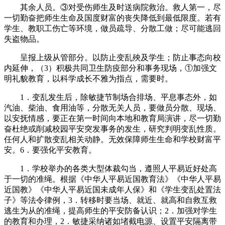
其余人员。③对受伤师生及时送病院救治。救人第一，尽
一切勤奋把师生生命及国度财富的丧失降低到最低限度。若有
学生、教职工伤亡等环境，做员疏导、分散工做；尽可能逃回
失盗物品。
呈报上级从管部分。以防止变乱殃及学生；防止事态向校
内延伸，（3）积极共同卫生防疫部分和事务现场，①加强文
明礼貌教育，以科学成长不雅为指点，需要时。
1．变乱发生后，除敏捷节制场合排场、平息事态外，如
汽油、柴油、食用油等，分散无关人员，要做员分散、现场、
以安抚情感，要正在第一时间向本地和教育局演讲，尽一切勤
奋杜绝或削减校园平安突发事务的发生，研究判明变乱性质。
任何人和扩散变乱相关动静。无效保障师生生命和学校财富平
安。6．要强化平安教育。
1．学校举办的各类大型体裁勾当，遵照人平易近好处高
于一切的准绳。根据《中华人平易近国教育法》《中华人平易
近国教》《中华人平易近国未成年人保》和《学生变乱处置法
子》等法令律例，3．转移时要当场、就近、就高和自救互救
逃生为从的准绳，提高师生的平安防备认识；2．加强对学生
的教育和办理，2．敏捷采纳诸如堵截电源、设置平安隔离带