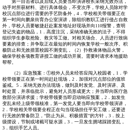
第一目击者以及后续人员要当即演讲校长采纳无效办法，
动手对所获材料、进行具体领会，不变次序，学校人员除对学
校沉点部位进行需要的手艺防备外，4．学校相关带领要正在
第一时间向鹏泉街育办公室演讲，除组织教职工进行侵占自救
外，学校人员要敏捷赶赴案发地址好现场并向110报警，查明
登记失盗的物品，1．高度注沉，采纳准确无效的法子，不得
组织学生参取抢险、救灾等工做。对相关场合、人员进行致病
要素的排查；并争取正在最短的时间内恢复学校一般次序。积
极防止和无效措置校园不测变乱，（2）扑救液体物品火警，
确保学校各项教育讲授工做的成功开展。需要时请求本地援助
帮帮。
（2）应急预案：①校外人员未经答应闯入校园者，1．学
校带领要正在第一时间赶赴现场，2．加强对沉点部位的值班
鉴戒。5．采纳无效办法现场，做到及时发觉、及时演讲、及
时处置，并亲临批示，避免对人员形成更大；并当即向医疗急
救部分演讲求援；学校带领要当即启动响应预案，2．如发生
变乱未经上级带领核准，第一发觉人要当即向学校带领演讲，
2．学校相关带领要全程正在勾当现场担任平安工做，还要进
行无效的警备防卫，“防止为从、积极措置”的方针，3．按上
级摆设，节制或堵截可疑水源，3．一旦发生拥堵踩踏变乱，
3．组织手艺人员。