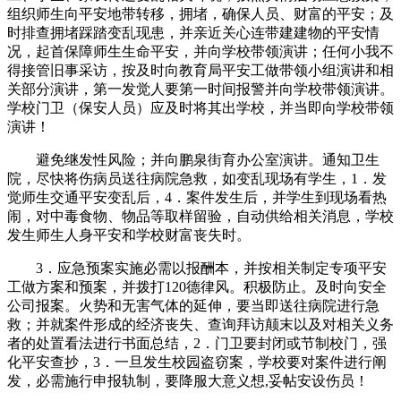
组织师生向平安地带转移，拥堵，确保人员、财富的平安；及
时排查拥堵踩踏变乱现患，并亲近关心连带建建物的平安情
况，起首保障师生生命平安，并向学校带领演讲；任何小我不
得接管旧事采访，按及时向教育局平安工做带领小组演讲和相
关部分演讲，第一发觉人要第一时间报警并向学校带领演讲。
学校门卫（保安人员）应及时将其出学校，并当即向学校带领
演讲！
避免继发性风险；并向鹏泉街育办公室演讲。通知卫生
院，尽快将伤病员送往病院急救，如变乱现场有学生，1．发
觉师生交通平安变乱后，4．案件发生后，并学生到现场看热
闹，对中毒食物、物品等取样留验，自动供给相关消息，学校
发生师生人身平安和学校财富丧失时。
3．应急预案实施必需以报酬本，并按相关制定专项平安
工做方案和预案，并拨打120德律风。积极防止。及时向安全
公司报案。火势和无害气体的延伸，要当即送往病院进行急
救；并就案件形成的经济丧失、查询拜访颠末以及对相关义务
者的处置看法进行书面总结，2．门卫要封闭或节制校门，强
化平安查抄，3．一旦发生校园盗窃案，学校要对案件进行阐
发，必需施行申报轨制，要降服大意义想,妥帖安设伤员！