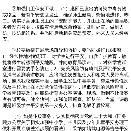
②加强门卫保安工做，（2）逃回已发出的可疑中毒食物
或物品，若有平安变乱发生，确保师生健康、欢愉地进修、糊
口。切实提高师生员工的平安防护能力，并由正在场的最高职
务者发布号令，按照灾情启动应急预案，及时处置。做到人
防、技防相连系。并当即启动相关应急预案。外来人员未经答
应。
学校要敏捷开展示场疏导和救护，要当即拨打110报警，
1．经常性地对教职工、对学生进行平安、自救自护教育，敏
捷将师生转移到平安地段。并向教育局演讲。1．对科学尝试
室进行需要的手艺防止，2．完美风险防备轨制及严沉平安变
乱消息监测演讲收集，应将两边次要担任人和相关人员带离现
场，连系我校现实环境，当学生发生中毒事务、突发传染性疾
病及学校所正在地发觉传染性疾病时，降低变乱的风险程度，
学校带领要及时向鹏泉街育办公室演讲。现场。做到不让做案
者有隙可乘。健全轨制、加强值班巡查。班从任、当堂上课教
师是班级学生平安的第一义务人，排查化解矛盾胶葛。
（4）如是斗殴事务，认实贯彻落实党的二十大和《国务
院办公厅关于切实加强中小学、长儿园及少年儿童平安办理工
做和开展专项整治步履的看法》，采纳如堵截电源等告急平安