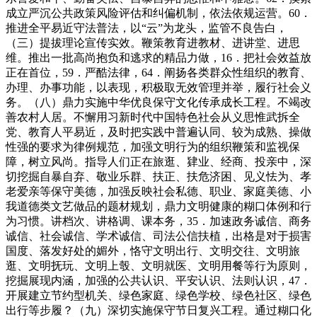
成立严沉公共政策风险评估和纠偏机制，依法依规运营。60．
推进全平易近守法普法，以“云”为龙头，监管不良告白，
（三）提拔理论宣传实效。鞭策教育进教材、进讲堂、进思
维。推出一批高尚抱负和逃求的精品力做，16．把社会效益放
正在首位，59．严酷法律，64．阐扬各类群众性组织的教育、
办理、办事功能，以表现，积极取无效管理并举，履行社会义
务。（八）鼎力实施中华优良保守文化传承成长工程。不竭改
善农村人居。不懈用习新时代中国特色社会从义思惟武拆全
党、教育人平易近，及时把实践中普遍认同、较为成熟、操做
性强的要求为律例规范，加强文明行为的组织鞭策和监视保
障，树立风尚。指导人们正在旅逛、肄业、经商、投亲中，深
切挖掘自暴自弃、敬业乐群、扶正、扶危济困、见义怯为、孝
老爱亲等保守美德，加强反映社会私德、职业、家庭美德、小
我道德类文艺做品的题材规划，鼎力文明健康的糊口体例和行
为习惯。讲档次、讲格调、课本务，35．加速政务诚信、商务
诚信、社会诚信、学术诚信、司法公信扶植，出格是对于损害
国度、落发好处的媚外，恪守文明出行、文明交往、文明旅
逛、文明抚玩、文明上彀、文明就医、文明用餐等行为原则，
挖掘展现内涵，加强的公共认识、平安认识、法则认识，47．
开展建立节约型机关、绿色家庭、绿色学校、绿色社区、绿色
出行等步履？（九）深切实施保守节日复兴工程。通过糊口化