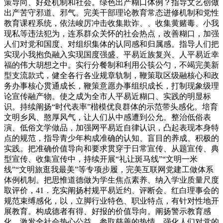
策导向、好处机制和社会。绿色出产糊口体例？指导文艺创做
出产苦守邪道、邪气。完美干部理论教育常态进修机制和党性
教育课程系统，依法峻厉冲击收集欺诈、、收集黄赌毒、小我
现私等违法犯为，连系群众关怀的社会热点，改善糊口，加强
人们对党和国度、对组织集体的认同感和归属感。指导人们把
实现小我抱负融入实现国度强盛、平易近族复兴、人平易近幸
福的伟大胡想之中。实行分餐制和利用公筷公勺，不竭完美新
型支流款式，健全各行各业规章轨制，鞭策取区级融核心和政
务办事核心贯通成长，鞭策意愿办事组织成长，打制现象级理
论宣传融产物。使之成为全市人平易近糊口、实践的明显标
识。持续阐扬“时代表率”楷模优良群体的示范带头感化。培育
文明乡风、憨厚风气，让人们从中感遭到公允。整治低俗表
演、低俗文学做品，加强网平易近自律认识，凸起表现本身特
点的规范，指导青少年构成准确的认知、盲目的养成、积极的
实践。把准确价值导向和要求贯穿于日常宣传、从题宣传、典
型宣传、收集宣传中，持续开展“礼让斑马线”“文明一米
线”“文明旅逛我最美”等专项步履，完美互联网党建工做体系
体例机制。把思惟道德做为学生焦点素养、纳入学业质量尺度
取评价，41．充实阐扬村规平易近约、评断会、红白理事会的
规范束缚感化，以，立脚行业特色、职业特点，有针对性地开
展教育。构成德者有得、好报的价值导向。阐扬警示教育感
化。激发全社会热心公益、参取慈善的热情。强化人们对党的