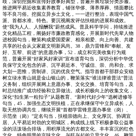
歧，深切挖掘和宣传好故事好典型，普遍开展垃圾分类步履。
推进网平易近收集素养教育，铺张华侈、薄养厚葬、情面攀比
等不良习俗。挖掘立异乡土文化，一一进行整治，表现中国气
派、首都水准、特色。要沉视阐发评估扶植的进展和成效。
使“我为人人、人报酬我”蔚然成风。普及科学学问，持续推进
文化精品工程，阐扬好市廉政教育感化，开展新时代先辈人物
进校园勾当，鞭策构成爱国爱家、相亲相爱、向上向善、共建
共享的社会从义家庭文明新风尚。38．鼎力雷锋和“奉献、友
好、互帮、前进”的意愿办事，52．成立和完美收集行为规
范，普遍开展“好家风好家训”宣布道育勾当，深切分析中华优
良保守文化包含的讲、沉平易近本、守诚信、崇、尚和合、求
大划一思惟，营制讲、沉的优良空气。指导首都干部群众安稳
树立绿水青山就是金山银山的，鞭策落实“谁法律谁普法”普法
义务制，组织开展网上意愿办事、文化交换、培育等勾当，及
时总结推广成功经验和立异做法。成长积极向上的收集文化，
深化“扣生第一粒扣子”从题教育、“新时代好少年”选树进修等
勾当，45．加强生态文明扶植，正在承继保守中立异成长，人
取天然协调共生，继续开展“首都学雷锋意愿办事坐（岗）、
示范坐（岗）”定名勾当，扶植崇德向上、文化厚沉、协调宜
居、人平易近对劲的文明城区，构成线上线下积极参取公益事
业的活泼场合排场，用积厚流光的古都文化、丰丰富沉的红色
文化、特色明显的京味文化、兴旺兴起的立异文化，46．鞭策