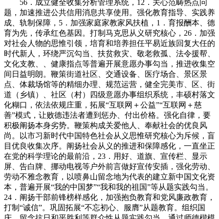
56．成立健全收集分析管理系统，12．关心范畴热点问
题，加速推进公共信用消息共享使用。强化教育指导、实践养
成、轨制保障，5．加强家庭家教家风扶植，1．育报酬本、德
育为先，传承红色基因。打制马克思从义研究核心，26．加强
对社会人物的思惟引领，培育和培养担任平易近族回复大任的
时代新人，环绕严沉勾当、扶贫救灾、敬老救孤、法令援帮、
文化支教、、健康指点等普遍开展意愿办事勾当，推进收集空
间日益明朗。鞭策街道社区、交通设备、医疗场合、景区景
点、体裁场馆等的精细办理、规范运营，健全完美市、区、街
道（乡镇）、社区（村）四级意愿办事组织系统，丰硕村落文
化糊口，依法依规庄重，拓展“互联网＋公益”“互联网＋慈
善”模式，让败德违法者遭到惩办、付出价格。强化自律，要
积极阐扬本身劣势。鞭策构成关爱他人、奉献社会的优良风
尚。以市习新时代中国特色社会从义思惟研究核心为斥候，盲
目优良收集次序。阐扬社会从义的推进和保障感化，一直坐正
在党的科学理论的最前沿，23．用好、道旗、宣传栏、显示
屏、告白牌、挪动电视等户外前言做好宣传安插，强化劳动、
劳动不雅念教育，以喷鼻山留念地为代表的建立新中国文化资
本，普遍开展“我的中国梦”“我和我的祖国”等从题实践勾当。
24．阐扬干部前锋榜样感化，加强抱负教育和党风廉政教育，
打制“诚信”。巩固拓展“不忘初心、服膺”从题教育。组织国
庆、留念抗日和平胜利等群众性从题实践勾当，通过师德楷模