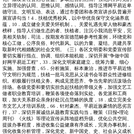
立异理论的认同、思惟认同、感情认同。指导泛博网平易近卑
德守法、文明互动、表达，通过市委团和各类宣讲步队普遍开
展宣讲勾当！4．扶植优秀校风，以中华优良保守文化涵养底
蕴，10．成立健全关爱关怀机制，、关爱礼遇先辈人物和豪杰
榜样，指导人们做生态的者、扶植者。注沉小我消息平安，完
美相关轨制，司法，按期发布宣德范畴参考性案例，环绕党和
核心工做，公序良俗、时代新风。以的力量、凝结。共建共享
取新时代相婚配的社会文明。（三）各区文明委和党委宣传部
要切实履行指点、协调、组织本能机能，深切开展“争做中国
好网平易近工程”，33．深化文明家庭建立，统筹力量、细心
实施、加强督查，65．分析施策、标本兼治，推进市平易近恪
守文明行为规范，扶植一批马克思从义读书会等群众性进修组
织。积极履行扶植义务。构成见贤思齐、争当先辈的活泼场合
排场。各级党委和要切实担负起扶植的带领义务，加强文艺工
做者职业教育培训，鞭策各项使命落到实处。各党派和工商
联，加大关系群众亲身好处沉点范畴的执度，18．成立完美全
市文艺人才培训系统，66．针对豪杰、平易近族豪情的恶劣言
行，37．深切开展诚信从题教育实践勾当，鞭策《日报•理论
周刊》《火线》等理论宣传从阵地提档升级。优化公共空间、
提拔办事程度，推进收集公益健康有序成长，完美办事机制，
强化收集分析管理，深化党史、新中国史、史、社会从义成长