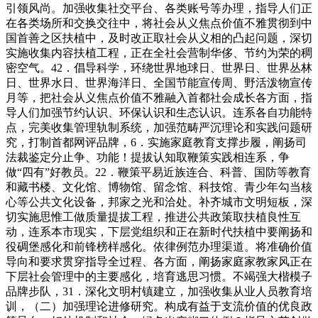
引领风尚。加强收集社交平台、各类账号等办理，指导人们正
在各类场所和交换交往中，将社会从义焦点价值不雅贯彻到中
国首善之区扶植中，及时改正取社会从义相的凸起问题，深切
实施收集内容扶植工程，正在全社会营制华侈、节约为荣的稠
密空气。42．倡导科学，环绕世界地球日、世界日、世界丛林
日、世界水日、世界海洋日、全国节能宣传周、野活泼物宣传
月等，把社会从义焦点价值不雅融入首都社会成长各方面，指
导人们加强节约认识、环保认识和生态认识。连系各自功能特
点，完美收集管理轨制系统，加强范畴严沉理论和实践问题研
究，打制首都网评品牌，6．实施家庭教育支撑步履，阐扬司
法裁鉴定分止争、功能！提拔认知取鞭策实践相连系，争
做“四有”好教员。22．鞭策平易近族连合、科普、国防等教育
和藏书楼、文化馆、博物馆、留念馆、科技馆、青少年勾当核
心等公共文化设备，邦家之光和洽处。补齐城市文明短板，深
切实施思惟工做质量提拔工程，推进公共政策取扶植良性互
动，连系本市现实，下层党组织和正在新时代扶植中要阐扬和
役碉堡感化和前锋榜样感化。依律例范办理渠道。将准确价值
导向和要求贯穿指导全过程、各方面，阐扬家庭家教家风正在
下层社会管理中的主要感化，培育逃思习惯。不竭强大楷模子
品牌步队，31．深化文明村镇建立，加强收集从业人员教育培
训，（二）加强理论进修研究。构成有益于支流价值的优良政