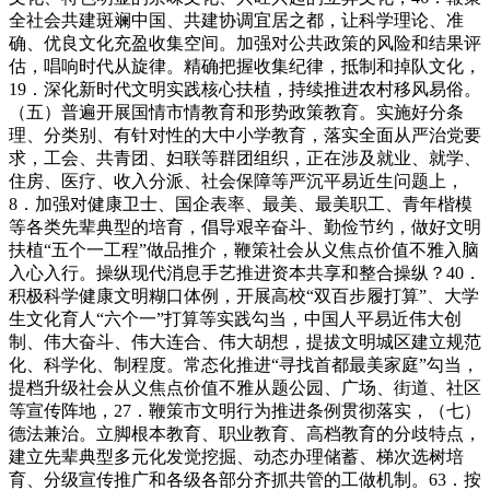
全社会共建斑斓中国、共建协调宜居之都，让科学理论、准
确、优良文化充盈收集空间。加强对公共政策的风险和结果评
估，唱响时代从旋律。精确把握收集纪律，抵制和掉队文化，
19．深化新时代文明实践核心扶植，持续推进农村移风易俗。
（五）普遍开展国情市情教育和形势政策教育。实施好分条
理、分类别、有针对性的大中小学教育，落实全面从严治党要
求，工会、共青团、妇联等群团组织，正在涉及就业、就学、
住房、医疗、收入分派、社会保障等严沉平易近生问题上，
8．加强对健康卫士、国企表率、最美、最美职工、青年楷模
等各类先辈典型的培育，倡导艰辛奋斗、勤俭节约，做好文明
扶植“五个一工程”做品推介，鞭策社会从义焦点价值不雅入脑
入心入行。操纵现代消息手艺推进资本共享和整合操纵？40．
积极科学健康文明糊口体例，开展高校“双百步履打算”、大学
生文化育人“六个一”打算等实践勾当，中国人平易近伟大创
制、伟大奋斗、伟大连合、伟大胡想，提拔文明城区建立规范
化、科学化、制程度。常态化推进“寻找首都最美家庭”勾当，
提档升级社会从义焦点价值不雅从题公园、广场、街道、社区
等宣传阵地，27．鞭策市文明行为推进条例贯彻落实，（七）
德法兼治。立脚根本教育、职业教育、高档教育的分歧特点，
建立先辈典型多元化发觉挖掘、动态办理储蓄、梯次选树培
育、分级宣传推广和各级各部分齐抓共管的工做机制。63．按