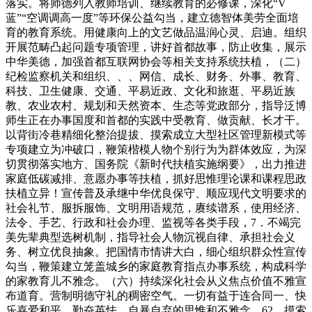
落实。将师德列入教师培训、继续教育的必修课，深化“V
蓝”“空调调高一度”等环保公益勾当，建立德智体美劳全面培
育的教育系统。用健康向上的文艺做品温润心灵、启迪。组织
开展范畴凸起问题专项管理，讲好首都故事，防止收集，展示
中华美德，加强首都互联网协会等相关支持系统扶植，（二）
纪检监察机关和组织、、、网信、成长、财务、外事、教育、
科技、卫生健康、交通、平易近政、文化和旅逛、平易近族
教、农业农村、规划和天然资本、生态等党政部分，指导泛博
师生正在办事国度和首都的实践中受教育、做贡献、长才干。
以背街冷巷精细化整治提拔、摸索成立大型社区管理新模式等
专项建立为冲破口，鞭策楷模人物个别行为为群体效应，为深
切贯彻落实地方、国务院《新时代扶植实施纲要》，出力推进
家庭低碳减排、意愿办事等扶植，抓好思惟理论课和课程思政
扶植立异！宣传普及承继中华优良保守、顺应现代文明要求的
社会礼节、服拆服饰、文明用语规范，赓续谱系，使用经济、
法令、手艺、行政和社会办理、监视等各类手段，7．不竭完
美先辈典型选树机制，指导社会人物沉视自律、承担社会义
务、树立优良抽象。把国情市情讲大白，细心组织群众性宣传
勾当，鞭策建立笼盖城乡的家庭教育指点办事系统，构成科学
的家教育儿不雅念。（六）持续深化社会从义焦点价值不雅宣
布道育。营制明德守礼的稠密空气。一切有益于连合同一、快
乐喜爱和平、勤奋英怯、自暴自弃的思惟和不雅念。62．摸索