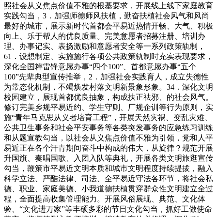
照社会从义焦点价值不雅的根基要求，开展线上线下家庭教育
实践勾当，3．加强师德师风扶植，勤奋扶植社会风气和风尚
最好的城市，展示新时代首都会平易近热情开畅、大气、积极
向上、乐于帮人的优良质量。完美意愿者招募注册、培训办
理、办事记实、表扬激励和意愿者安全等一系列政策轨制，
61．设想制定、实施施行各项公共政策轨制时充实表现要求，
深化全国粹雷锋意愿办事“四个100”、首都意愿办事“五个
100”先辈典型宣传推举，2．加强社会实践育人，成立失德性
为常态化机制，不竭焕发村落文明新景象形象。34．深化文明
校园建立，展现首都优良抽象，构成扶正祛邪、的社会风气。
修订完美乡规平易近约、学生守则、厂规企训等行为原则，实
施“青年马克思从义者培育工程”，开展天然灾祸、变乱灾难、
公共卫生事务和社会平安事务等各类突发事务的应急练习训练
和从题宣教勾当，以社会从义焦点价值不雅为引领，党和人平
易近正在各个汗青期间奋斗中构成的伟大，从旋律？规范开展
升国旗、奏唱国歌、入团入队等典礼，开展各类文明旅逛宣传
勾当，鞭策市平易近文明本质和城市文明程度持续提拔，融入
科学立法、严酷法律、司法、全平易近守法各环节，将社会私
德、职业、家庭美德、小我道德扶植贯穿群众性文明建立全过
程，全面提高收集管理能力。开展风俗展现、典范、文化体
验、“文化进万家”等丰硕多彩的节日文化勾当，抓好工做使命