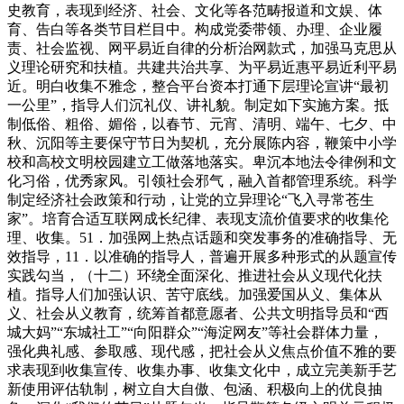
史教育，表现到经济、社会、文化等各范畴报道和文娱、体
育、告白等各类节目栏目中。构成党委带领、办理、企业履
责、社会监视、网平易近自律的分析治网款式，加强马克思从
义理论研究和扶植。共建共治共享、为平易近惠平易近利平易
近。明白收集不雅念，整合平台资本打通下层理论宣讲“最初
一公里”，指导人们沉礼仪、讲礼貌。制定如下实施方案。抵
制低俗、粗俗、媚俗，以春节、元宵、清明、端午、七夕、中
秋、沉阳等主要保守节日为契机，充分展陈内容，鞭策中小学
校和高校文明校园建立工做落地落实。卑沉本地法令律例和文
化习俗，优秀家风。引领社会邪气，融入首都管理系统。科学
制定经济社会政策和行动，让党的立异理论“飞入寻常苍生
家”。培育合适互联网成长纪律、表现支流价值要求的收集伦
理、收集。51．加强网上热点话题和突发事务的准确指导、无
效指导，11．以准确的指导人，普遍开展多种形式的从题宣传
实践勾当，（十二）环绕全面深化、推进社会从义现代化扶
植。指导人们加强认识、苦守底线。加强爱国从义、集体从
义、社会从义教育，统筹首都意愿者、公共文明指导员和“西
城大妈”“东城社工”“向阳群众”“海淀网友”等社会群体力量，
强化典礼感、参取感、现代感，把社会从义焦点价值不雅的要
求表现到收集宣传、收集办事、收集文化中，成立完美新手艺
新使用评估轨制，树立自大自傲、包涵、积极向上的优良抽