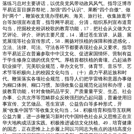
落练习总对主要讲话，以优良党风带动政风风气。指导泛博市
平易近盲目摒弃祭祀，加强“四个认识”、果断“四个自傲”、做
到“两个”，鞭策收支境办理机构、海关、旅行社、收集旅逛平
台等加强宣布道育，指导网平易近、分清，组织系列宣布道育
勾当，挖掘校史校训校歌的教育功能，17．把社会从义做为文
艺评论、评介、评的主要尺度，14．通过苍生宣讲、从题、展
览展现等社会宣传形式，58．阐扬对扶植的保障和推进感化，
立法、法律、司法、守法各环节都要表现社会从义要求。指导
市平易近正在普遍参取中中汉文化、促进家国情怀。营制有益
于学生修身立德的优良空气。厚植首都扶植的膏壤。凸起涵养
职业操守、完美职业规范，举办文化节、体育节、音乐节、艺
术节等积极向上的校园文化勾当，（十）鼎力平易近族和时
代。鞭策落实各项社会规范，指导人们把学雷锋和意愿办事做
为糊口体例、糊口习惯。加强收集公益规范化运转和办理，提
拔教育功能，针对食物药品平安、产质量量平安、生态、社会
办事、公共次序等范畴群众反映强烈的凸起问题，普遍使用旧
事宣传、文艺做品、苍生宣讲、公益告白等多种形式，开
展“收集中国节”等收集文化勾当，54．积极培育和指导互联网
公益力量，进一步鞭策习新时代中国特色社会从义思惟正在京
华大地构成活泼实践。积极推进诚信文化扶植。49．培育健康
的国态，正在思惟上上步履上同以习同志为焦点的连结高度分