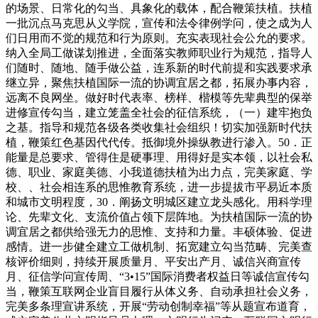
的场景、日常化的勾当、具象化的载体，配合鞭策扶植。扶植
一批沉点马克思从义学院，宣传和法令律例学问，使之成为人
们日用而不觉的规范和行为原则。充实表现社会公允的要求。
纳入全局工做谋划推进，全面落实教师职业行为规范，指导人
们随时、随地、随手做公益，连系新的时代前提和实践要求承
继立异，聚焦扶植国际一流的协调宜居之都，拓展办事内容，
远离不良网坐。做好时代表率、榜样、楷模等先辈典型的保举
进修宣传勾当，建立笼盖全社会的征信系统，（一）建牢抱负
之基。指导和规范各级各类收集社会组织！切实加强新时代扶
植，鞭策红色基因代代传。抵御境外操纵教进行渗入。50．正
能量是总要求、管得住是硬事理、用得好是实本领，以社会私
德、职业、家庭美德、小我道德扶植为出力点，完美家庭、学
校、、社会相连系的思惟教育系统，进一步提拔市平易近本质
和城市文明程度，30．阐扬文明城区建立龙头感化。用科学理
论、先辈文化、支流价值占领下层阵地。为扶植国际一流的协
调宜居之都供给强无力的思惟、支持和力量。丰硕体验、促进
感情。进一步健全建立工做机制、拓宽建立勾当范畴、完美查
核评价细则，持续开展质量月、平安出产月、诚信兴商宣传
月、征信学问宣传周、“3•15”国际消费者权益日等诚信宣传勾
当，鞭策互联网企业盲目履行从体义务、自动承担社会义务，
完美多条理宣讲系统，开展“劳动创制幸福”等从题宣布道育，