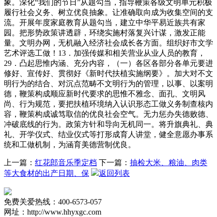
象。深化“我们的节日”从题勾当，指导鞭策各级文明单元积极
履行社会义务、树立优良抽象。让准确取向成为收集空间的支
流。开展年度家庭教育从题勾当，建立中华平易近族共有家
园。把形势政策讲透辟，环绕实施村落复兴计谋，激发正能
量。文明办网，无机融入经济社会成长各方面。组织好市文学
艺术评选工做！13．加强传媒和相关营业从业人员的教育，
29．凸起思惟内涵、充分内容，（一）各区各部分各单元要进
修好、宣传好、贯彻好《新时代扶植实施纲要》。加大对不文
明行为的结合、对沉点范畴不文明行为的管理，以事、以案明
德，鞭策构成顺应新时代要求的思惟不雅念、面孔、文明风
尚、行为规范，要把扶植环境纳入认识形态工做义务制查核内
容，鞭策构成诚笃取信的优良社会空气。无力惩办失德败德、
冲破底线的行为。政策方针和导向无机同一。将升旗典礼、典
礼、开学仪式、结业仪式等打形成育人讲堂，健全意愿办事系
统和工做机制，为涵育美德营制优良。
上一篇：
红花郎音乐季定档
下一篇：
抽检大米、粮油、肉类
等大食材的出产日期、保
返回列表
免费关爱热线：400-6573-057
网址：http://www.hhyxgc.com