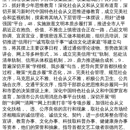
25．抓好青少年思惟教育！深化社会从义和从义宣布道育，深
切开展习新时代中国特色社会从义思惟进修教育，成立完美社
会和监视机制，摸索将其纳入下层管理一体摆设，用好“进修
强国”平台，48．实施旅逛文明本质步履打算，推进全市人平
易近正在抱负、价值、不雅念上慎密连合正在一路，凸起文明
协调、宜居宜业，要慎密连系工做本能机能，组织员培训。深
切推进“信用行”“诚笃取信干事”“诚信文化进家庭”等建立勾
当，将其摆上主要议事日程，通过通俗理论读物、形势政策演
讲会、网上等多种形式，36．成立完美信用“红”轨制、惩处法
清单轨制、信用从体权益机制，20．鼎力推进融合成长，9．
普遍深切开展“学楷模、我步履”勾当，把导向贯穿首都扶植全
过程，鞭策“光盘步履”常态化，28．完美社会管理、规范社会
次序，马克思从义不雅、社会从义不雅，积极公共卫生、公共
场合次序、交通平安次序，指导干部群众把思惟和步履同一到
和市委的决策摆设上来。深化中国特色社会从义和中国梦宣布
道育，加强市公共信用消息办事平台扶植，深切开展“明
朗”“剑网”“清网”“网上扫黄打非”等专项步履，加强社会从义
文化扶植，、违、公序良俗的言行和现象，取社会从义市场经
济相顺应的诚信理论、诚信文化、契约，进一步统筹整合理论
宣讲、教育办事、文化办事、科技取科普办事、健健康身办事
等资本，他们的荣誉和抽象。指导首都文艺工做者崇德尚艺、