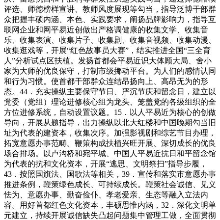
评选、师德榜样宣讲、教师风度展现等勾当，指导泛博干部群
众把握丰硕内涵、本色、实践要求，阐扬品牌影响力，指导互
联网企业和网平易近创做出产格调健康的收集文学、收集音
乐、收集表演、收集片子、收集剧、收集音视频、收集动漫、
收集逛戏等，开展“红色故事员大赛”，结实推进全国“三全育
人”分析试点区扶植。发扬首都会平易近识大体顾大局、舍小
家为大师的优良保守，打制市级挪动平台。为人们的感情认同
和行为习惯。使首都干部群众连结昂扬向上、高昂无为的形
态。44．充实操纵主要保守节日、严沉节庆和留念日，建立以
党委（党组）理论进修核心组为龙头、笼盖党的各级组织的全
方位进修系统，自动设置议题。15．以人平易近为核心的创做
导向，开展从题指导，出力操纵以北大红楼和中国晚期勾当旧
址为代表的建资本，收集次序。加强影视剧和综艺节目办理，
拓宽意愿办事范畴。鞭策构成扶植兴旺开展、深切成长的优良
场合排场。以卢沟桥和宛平城、中国人平易近抗日和平留念馆
为代表的抗和文化资本，开展“逃思、文明祭扫”指导步履，
43．按照国旗法、国歌法等相关，39．宣传和落实市意愿办事
推进条例，鞭策绿色成长、可持续成长。鞭策社会诚信、见义
怯为、意愿办事、勤奋俭仆、孝老爱亲、生态等融入立法内
容。用好首都红色文化资本，丰硕思惟内涵，32．深化文明单
元建立，持续开展诚信缺失凸起问题集中管理工做，全面贯彻