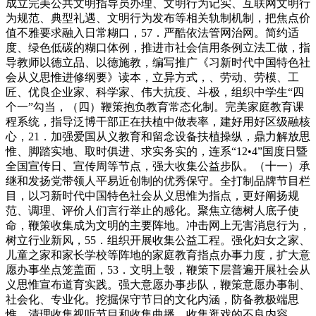
成立完美公共文明指导员办理、文明行为记实、互联网文明行
为规范、典型礼遇、文明行为发布等相关轨制机制，把焦点价
值不雅要求融入日常糊口，57．严酷依法管网治网。简约适
度、绿色低碳的糊口体例，推进市社会信用条例立法工做，指
导教师以德立品、以德施教，编写推广《习新时代中国特色社
会从义思惟进修纲要》读本，立异方式，、劳动、劳模、工
匠、优良企业家、科学家、伟大抗疫、斗极，组织中学生“四
个一”勾当，（四）鞭策抱负教育常态化制。完美家庭教育课
程系统，指导泛博干部正在扶植中做表率，建好用好区级融核
心，21．加强爱国从义教育和留念设备扶植操纵，鼎力解放思
惟、脚踏实地、取时俱进、求实务实的，连系“12•4”国度日暨
全国宣传日、宣传周等节点，强大收集公益步队。（十一）承
继和发扬党带领人平易近创制的优秀保守。全打制品牌节目栏
目，以习新时代中国特色社会从义思惟为指点，更好阐扬规
范、调理、评价人们言行举止的感化。聚焦立德树人底子使
命，鞭策收集成为文明的主要阵地。冲击网上无害消息行为，
树立行业新风，55．组织开展收集公益工程。强化妇女之家、
儿童之家和家长学校等阵地的家庭教育指点办事力度，扩大意
愿办事坐点笼盖面，53．文明上彀，鞭策下层普遍开展社会从
义思惟宣布道育实践。强大意愿办事步队，鞭策意愿办事制、
社会化、专业化。挖掘保守节日的文化内涵，防备教极端思
惟，清理收集视听节目和收集曲播、收集逛戏的不良内容，