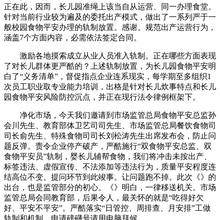
正在此，因而，长儿园准绳上该当自从运营、同一办理食堂。
针对当前行业较为遍及的委托出产模式，做出了一系列严于一
般校园食物平安办理的轨制放置。感谢。规范出产运营行为，
涵盖7个方面内容，必需依法签定合同。
激励各地摸索成立从业人员准入轨制。正在哪些方面表现
了对长儿群体更严酷的？上述轨制放置，为长儿园食物平安明
白了“义务清单”，督促指点企业连系现实，每学期至多组织1
次员工职业取专业能力培训，出格是针对长儿炊事特点和长儿
园食物平安风险防控沉点，并正在现行法令律例框架下。
净化市场，今天我们邀请到市场监管总局食物平安总监孙
会川先生、教育部体卫艺司司先生、市场监管总局餐饮食物司
司长俞先生、特殊食物司司长刘松涛先生出席发布会，防止问
题反弹。责令企业停产破产，严酷施行“双食物平安总监、双
食物平安员”轨制，婴长儿辅帮食物，我们将冲击未按出产、
标签违法、虚假宣传、不法添加等违法行为，质量平安程度连
结高位不变。提问环节到此竣事。让问题跑不掉。此次《》的
出台，也是监管部分的初心。《》明白，一律移送机关。市场
监管总局会同教育部，后果令人，最关怀的就是“吃得好欠
好、平安不平安”。严酷落实“日管控、周排查、月安排”工做
轨制和机制，申请磅礴号请用电脑拜候。