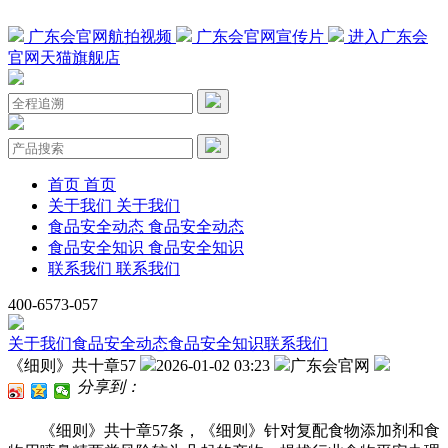
广东会官网航拍视频
广东会官网宣传片
进入广东会
官网天猫旗舰店
首页
首页
关于我们
关于我们
食品安全动态
食品安全动态
食品安全知识
食品安全知识
联系我们
联系我们
400-6573-057
关于我们
食品安全动态
食品安全知识
联系我们
《细则》共十章57
2026-01-02 03:23
广东会官网
分享到：
《细则》共十章57条，《细则》针对复配食物添加剂和食