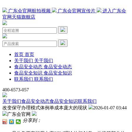
广东会官网航拍视频
广东会官网宣传片
进入广东会
官网天猫旗舰店
首页
首页
关于我们
关于我们
食品安全动态
食品安全动态
食品安全知识
食品安全知识
联系我们
联系我们
400-6573-057
关于我们
食品安全动态
食品安全知识
联系我们
改变保守办理模式体例单成本庞大的现状
2026-01-07 03:44
广东会官网
分享到：