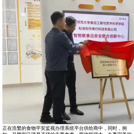
正在浩繁的食物平安监视办理系统平台供给商中，同时，例