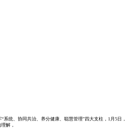
系统、协同共治、养分健康、聪慧管理”四大支柱，1月5日，
的理解，