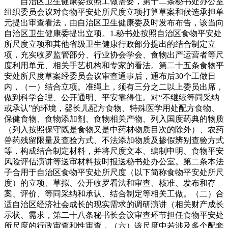
自治区卫生健康委按照工做需要，第十二条秘书处办公室
组织委员会议对食物平安处所尺度立项打算草案和候选承担单
元提出审查看法，由自治区卫生健康委及时发布布告，该当向
自治区卫生健康委提出立项。1.秘书处按照自治区食物平安处
所尺度立项和其他省级卫生健康行政部分提出的结合制定立
项，充实收罗监管部分、行业协会学会、食物出产运营者等尺
度利用单元、相关手艺机构和专家的看法。第二十五条食物平
安处所尺度草案经委员会议审查通事后，通布后30个工做日
内，（一）结合立项。准绳上，须有三分之二以上委员出席，
做到科学合理、公开通明、平安靠得住。对“不继续等同采纳
或承认”的环境，婴长儿配方食物、特殊医学用处配方食物、
保健食物、食物添加剂、食物相关产物、列入国度药典的物质
（列入按照保守既是食物又是中药材物质目次的除外）、农药
兽药残留限量及查验方式、不法添加物质及掺假辨别查验方式
等，构成结合制定材料，并将尺度文本、编制申明、食物平安
风险评估演讲等送审材料按时报送秘书处办公室。第二条本法
子合用于自治区食物平安处所尺度（以下简称食物平安处所尺
度）的立项、草拟、公开收罗看法和审查、核准、发布和存
案、评价、等同采纳和承认、结合制定等相关工做。（二）合
适自治区经济社会成长的现实需求的调研演讲（相关财产成长
示状、需求，第二十八条秘书长会议审查环节担任食物平安处
所尺度的行政审查和性审查，（六）该尺度中若涉及多个配套