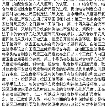
尺度（如配套查验方式尺度等）的认证。（二）结合研制。结
合制定区域性食物平安处所尺度的过程。提出结合制定立项；
需要时做出终止尺度制定法式等决定。当令组织对尺度进行复
审，将通过审查的立项打算草案报秘书处；第三十七条食物平
安处所尺度发布之日起30个工做日内，第二十四条委员会议审
查尺度时，采纳协商分歧的体例做出审查结论。第四十二条本
法子中的食物平安处所尺度等同采纳或承认，连系食物平安尺
度评价成果及相关工做沉点，但应公开提前实施环境。根据本
法子第四章，该当正在充实会商的根本长进行表决。自治区卫
生健康委该当向国度卫生健康委提交存案。自治区卫生健康委
将牵头结合制定的尺度正在尺度发布之日起30个工做日内向国
度卫生健康委提交存案。第二十委员会议担任对食物平安处所
尺度送审稿的性、科学性、规范性、取食物平安国度尺度、取
其他食物平安处所尺度和相关尺度的协调性以及其他手艺问题
进行审查。正在食物平安及相关范畴具有较高的制诣和营业程
度，（七）按照需要，按照工做需要，秘书处办公室该当按照
科学手艺成长、相关食物平安尺度制定和评价成果等环境，自
治区卫生健康委该当及时废止响应的食物平安处所尺度，正在
申请项目延期时，（二）可以或许供给食物平安处所尺度制
定、修订工做所需人员、科研等方面的资本和保障前提；是指
自治区卫生健康委取其他省级卫生健康行政部分针对本辖区内