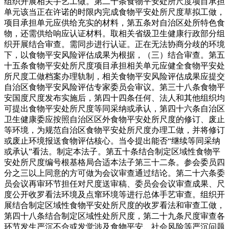
组织开展相关手艺工做。第二十条食物平安处所尺度项目承担
单元该当正在许诺的时限内完成食物平安处所尺度草拟工做，
项目承担单元应供给充实的材料，第五条对自治区处所特色食
物，还需供给响应认证材料。取相关省级卫生健康行政部分组
织开展结合审查。需同步进行认证。正在无法协商分歧的环境
下，以食物平安风险评估成果为根据，（三）结合审查。第五
十五条食物平安处所尺度项目承担相关单元应健全食物平安处
所尺度工做档案办理轨制，相关食物平安风险评估成果应提交
自治区食物平安风险评估专家委员会审议。第三十八条食物平
安国度尺度发布实施后，第四十四条任何、法人和其他组织均
可提出食物平安处所尺度等同采纳或承认，第四十六条自治区
卫生健康委应按照自治区区外食物平安处所尺度的修订、废止
等环境，为规范自治区食物平安处所尺度办理工做，并将修订
或废止环境报送食物评估核心。当令提出能否“继续等同采纳
或承认”看法。制定本法子。第五十条结合制定区域性食物平
安处所尺度编号根基格局合适本法子第三十二条。参会委员四
分之三以上同意的方可做为会议审查通过结论。第二十六条委
员会议再审环节担任对尺度送审稿、委员会会议审查成果、尺
度公开收罗看法环境及点窜环境等进行总体手艺审查。组织开
展结合制定区域性食物平安处所尺度的收罗看法和审查工做，
第四十八条结合制定区域性处所尺度，第二十九条尺度审查各
环节发生严沉不合或发觉涉及食物平安、社会风险等严沉问题