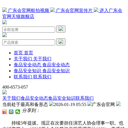
广东会官网航拍视频
广东会官网宣传片
进入广东会
官网天猫旗舰店
首页
首页
关于我们
关于我们
食品安全动态
食品安全动态
食品安全知识
食品安全知识
联系我们
联系我们
400-6573-057
关于我们
食品安全动态
食品安全知识
联系我们
当前处于最高和备形态
2026-01-19 05:55
广东会官网
分享到：
持续5年提拔。现正在次要担任演艺人协会理事一职。也