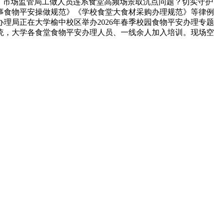
，市场监管局工做人员连系食堂高频场景取沉点问题？切实守护
事食物平安操做规范》《学校食堂大食材采购办理规范》等律例
理局正在大学榆中校区举办2026年春季校园食物平安办理专题
统，大学各食堂食物平安办理人员、一线余人加入培训。现场空