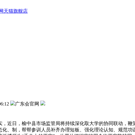
网天猫旗舰店
06:12
广东会官网
，近日，榆中县市场监管局将持续深化取大学的协同联动，鞭策
态化、制，帮帮参训人员补齐办理短板、强化理论认知、规范功