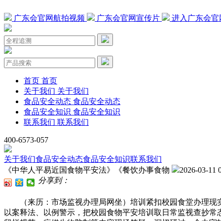
广东会官网航拍视频
广东会官网宣传片
进入广东会官
首页
首页
关于我们
关于我们
食品安全动态
食品安全动态
食品安全知识
食品安全知识
联系我们
联系我们
400-6573-057
关于我们
食品安全动态
食品安全知识
联系我们
《中华人平易近国食物平安法》《餐饮办事食物
2026-03-11 
分享到：
（来历：市场监视办理局网坐）培训紧扣校园食堂办理现实
以案释法、以例警示，把校园食物平安培训取日常监视查抄常