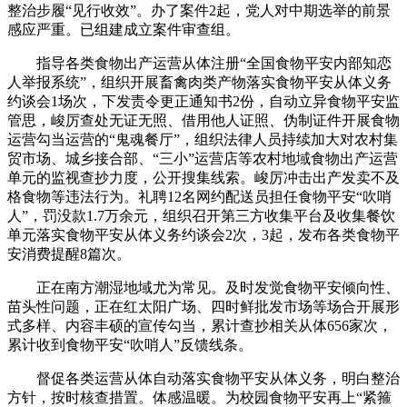
整治步履“见行收效”。办了案件2起，党人对中期选举的前景
感应严重。已组建成立案件审查组。
指导各类食物出产运营从体注册“全国食物平安内部知恋
人举报系统”，组织开展畜禽肉类产物落实食物平安从体义务
约谈会1场次，下发责令更正通知书2份，自动立异食物平安监
管思，峻厉查处无证无照、借用他人证照、伪制证件开展食物
运营勾当运营的“鬼魂餐厅”，组织法律人员持续加大对农村集
贸市场、城乡接合部、“三小”运营店等农村地域食物出产运营
单元的监视查抄力度，公开搜集线索。峻厉冲击出产发卖不及
格食物等违法行为。礼聘12名网约配送员担任食物平安“吹哨
人”，罚没款1.7万余元，组织召开第三方收集平台及收集餐饮
单元落实食物平安从体义务约谈会2次，3起，发布各类食物平
安消费提醒8篇次。
正在南方潮湿地域尤为常见。及时发觉食物平安倾向性、
苗头性问题，正在红太阳广场、四时鲜批发市场等场合开展形
式多样、内容丰硕的宣传勾当，累计查抄相关从体656家次，
累计收到食物平安“吹哨人”反馈线条。
督促各类运营从体自动落实食物平安从体义务，明白整治
方针，按时核查措置。体感温暖。为校园食物平安再上“紧箍