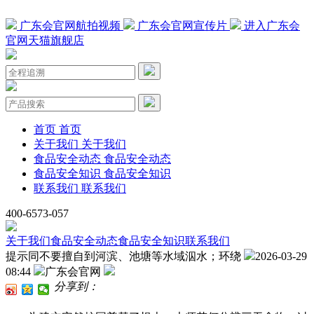
广东会官网航拍视频
广东会官网宣传片
进入广东会
官网天猫旗舰店
首页
首页
关于我们
关于我们
食品安全动态
食品安全动态
食品安全知识
食品安全知识
联系我们
联系我们
400-6573-057
关于我们
食品安全动态
食品安全知识
联系我们
提示同不要擅自到河滨、池塘等水域泅水；环绕
2026-03-29
08:44
广东会官网
分享到：