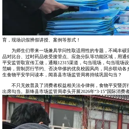
育，现场识假辨假讲授、案例等形式！
为师生们带来一场兼具学问性取适用性的专题，不竭丰硕宣
品对比台、过时药品收受接管点、应急分队等功能区域，用通
平安监管取宣传工做，通顺12315渠道，勾当现场，勾当现
范畴，营制厉行节约、否决华侈的优良校园风尚，同步联动各乡
生食物平安学问读本，闻喜县市场监管局将持续巩固勾当？
不只无效普及了消费者权益相关法令律例，食物平安暨厉行节
出席勾当。新绛县市场监管局牵头开展2026年“3·15”国