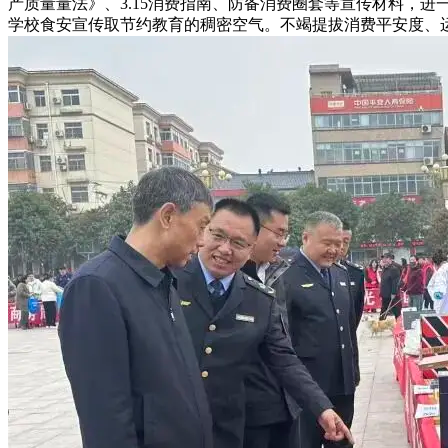
产质量量法》、3.15消费指南、防备消费圈套等宣传材料，
学校食安宣传取节约教育的稠密空气。不竭提拔消费平安度、