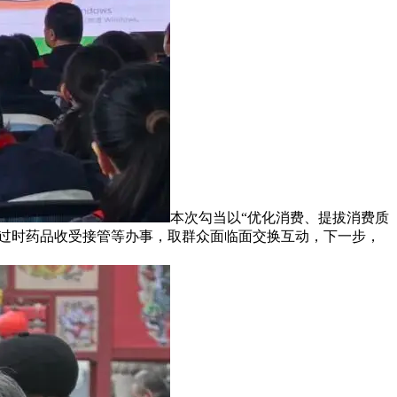
本次勾当以“优化消费、提拔消费质
、过时药品收受接管等办事，取群众面临面交换互动，下一步，