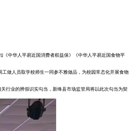
扣《中华人平易近国消费者权益保》《中华人平易近国食物平
工做人员取学校师生一同参不雅做品，为校园常态化开展食物
相关行业的辨假识实勾当，新绛县市场监管局将以此次勾当为契