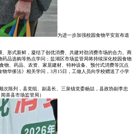
为进一步加强校园食物平安宣布道
、形式新鲜，凝结了创优消费、共建对劲消费市场的合力。商
物药品选购等热点学问；盐湖区市场监管局将持续深化校园食物
聚焦食物、药品、农资、家居建材、特种设备、预付式消费等沉点
物华侈法》相关学问，3月15日，工做人员向学校赠送了小学
顺次陈列，县党组、副县长、三泉镇党委杨喆，县政协副李忠
：闻喜县市场监管局）