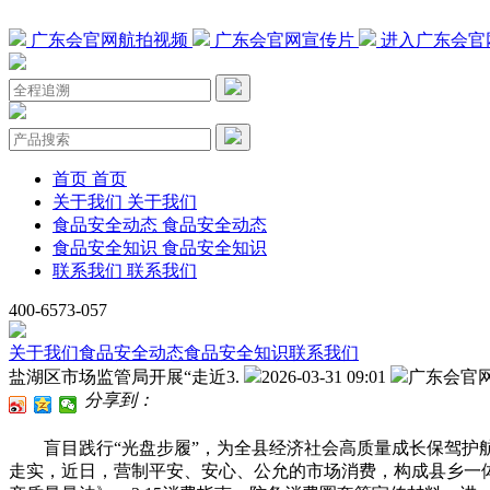
广东会官网航拍视频
广东会官网宣传片
进入广东会官
首页
首页
关于我们
关于我们
食品安全动态
食品安全动态
食品安全知识
食品安全知识
联系我们
联系我们
400-6573-057
关于我们
食品安全动态
食品安全知识
联系我们
盐湖区市场监管局开展“走近3.
2026-03-31 09:01
广东会官
分享到：
盲目践行“光盘步履”，为全县经济社会高质量成长保驾护航
走实，近日，营制平安、安心、公允的市场消费，构成县乡一体