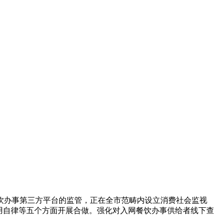
办事第三方平台的监管，正在全市范畴内设立消费社会监视
用自律等五个方面开展合做。强化对入网餐饮办事供给者线下查