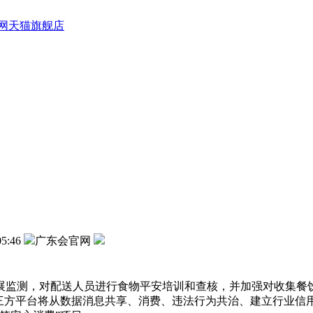
网天猫旗舰店
05:46
广东会官网
监测，对配送人员进行食物平安培训和查核，并加强对收集餐饮
第三方平台将从数据消息共享、消费、违法行为共治、建立行业信