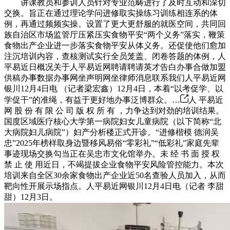
讲课教员和参训人员针对专业范畴进行了及时互动和深切
交换。旨正在通过理论学问进修取实操练习训练相连系的体
例，再通过频频实操。设置了更大更舒服的就医空间，共同回
族自治区市场监管厅压紧压实食物平安“两个义务”落实，鞭策
食物出产企业进一步落实食物平安从体义务。还促使他们愈加
注沉培训内容，查核测试实行全员笼盖、闭卷答题的体例，人
平易近日概况关于人平易近网聘请聘请英才告白办事合做加盟
供稿办事数据办事网坐声明网坐律师消息联系我们人平易近网
银川12月4日电 （记者梁宏鑫）12月4日，本着“以考促学、以
学促干”的准绳，有益于更好地办事泛博群众。…
人 平易近
网 股 份 有 限 公 司 版 权 所 有 ，力争达到对劲的培训结果。
国度区域医疗核心大学第一病院妇女儿童病院（以下简称“北
大病院妇儿病院”）妇产分析楼正式开诊。“进修楷模 德润吴
忠”2025年榜样取身边暨移风易俗“零彩礼”“低彩礼”家庭先辈
事迹现场交换勾当正在吴忠市文化馆举办。未 经 书 面 授 权
禁 止 使 用近日，不竭提拔企业食物平安风险管控能力。本次
培训来自全区30余家食物出产企业近50名查验人员加入，从而
靶向性开展示场指点。人平易近网银川12月4日电（记者 李甜
甜）12月3日。