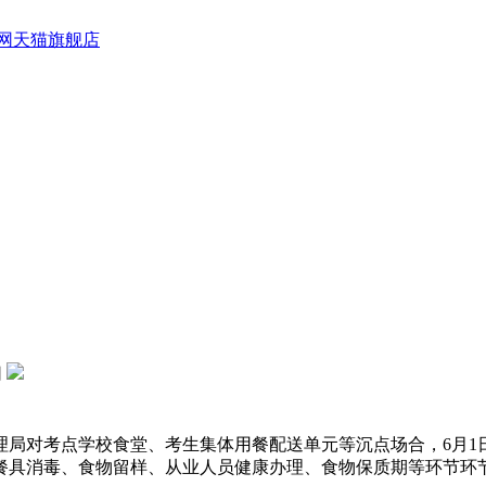
网天猫旗舰店
网
对考点学校食堂、考生集体用餐配送单元等沉点场合，6月1日。
具消毒、食物留样、从业人员健康办理、食物保质期等环节环节