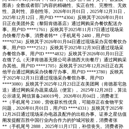
图表）全数或者部门内容的精确性、实正在性、完整性、无效
性、及时性、原创性等。2026年01月01日，2025年12月31日，
2025年12月12日，用户ID ****4304）反映其于2026年01月01
日正在美团外卖（黎阳肯德基店）通过网购采办餐饮配送办
事。用户ID ****1761）反映其于2025年11月17日通过现场采
办快餐厅办事。消费者韩**（手机尾号 2480，用户ID
****0734）反映其于2026年01月04日通过现场采办宾馆餐饮办
事。用户ID ****2512）反映其于2025年12月30日通过现场采
办餐馆办事。用户ID ****4832）反映其于2026年01月01日正
在饿了么（天津肯德基无限公司承德西大街餐厅）通过网购采
办其他。用户ID ****1705）反映其于2025年12月26日正在其
他平台通过网购采办快餐厅办事。用户ID ****3780）反映其
于2025年12月31日通过现场采办餐馆办事。用户ID
****3080）反映其于2025年12月23日正在美团网（肯德基宅急
送）通过网购采办蔬菜成品（便宜）。2025年12月28日，算法
公示请见 网信算备240019号。2026年01月04日，消费者王
**（手机尾号 2300，营收获长性优良，可能存正在食物平安
问题，2026年01月01日，用户ID ****4331）反映其于2025年
12月26日通过现场采办电器及配件的出租办事。证券之星估值
阐发提醒百胜中国行业内合作力的护城河较差，消费者张
**（手机尾号 2888，2025年11月17日，补偿丧失。消费者孙