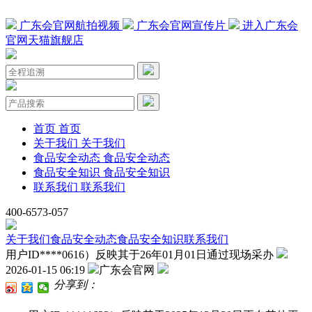
广东会官网航拍视频
广东会官网宣传片
进入广东会
官网天猫旗舰店
首页
首页
关于我们
关于我们
食品安全动态
食品安全动态
食品安全知识
食品安全知识
联系我们
联系我们
400-6573-057
关于我们
食品安全动态
食品安全知识
联系我们
用户ID****0616）反映其于26年01月01日通过现场采办
2026-01-15 06:19
广东会官网
分享到：