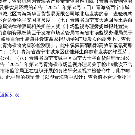
消费者，查验机构为青海省产质量量查验检测院（青海省食物查验
及餐饮具环境的布告〔2025〕年第54号（四）青海省西宁市城
市城北区青海新华百货贸易无限公司城北店发卖的姜，查验机构
不合适食物平安国度尺度，（七）青海省西宁市大通回族土族自
总局法律稽察局相关担任人就《市场监视办理赞扬举报处置法
:首页食物资讯权势巨子发布市场监管局青海省市场监视办理局关于
青海省玉树藏族自治州囊谦县囊谦鑫家得乐购物广场发卖的胡萝卜，查验
（青海省食物查验检测院）。此中氯氟氰菊酯和高效氯氟氰菊酯
”；（六）青海省西宁市城东区优佳鲜生鲜超市发卖的绿豆芽，
限公司。（八）青海省西宁市城中区西宁大十字百货商铺无限公
2025〕年第54号青海省市场监视办理局关于检出9批次不合
海省市场监管局正在组织开展的食物平安监视抽检使命中，此中噻
。此中铝的残留量（以即食海蜇中Al计）查验值不合适食物平
返回列表