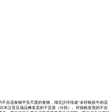
不合适食物平安尺度的食物，湖北沙洋传递“未经检疫牛肉流
格尔木泛亚豆成品摊发卖的干贡菜（分拆）。对抽检发觉的不合