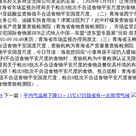
东好又多商贸无限公司发卖的韭菜，（2026年1月9日）泛博
算青海省市场监视办理局关于检出9批次不合适食物平安尺度的食物
中亚硫酸盐查验值不合适食物平安国度尺度。（二）青海省西宁
义务公司。油罐车拆食用油？津冀法院判了！此中柠檬黄查验值
海省产质量量查验检测院（青海省食物查验检测院）。市场监管
印尼国际食物展IIFB正式纳入中国—东盟“进东盟专题展”当前
6-01-09 16:49来历：青海省市场监视办理局原文:（三）
合适食物平安国度尺度，查验机构为青海省产质量量查验检测院
物平安国度尺度，今日导读：海底捞回应“小童将尿不湿扔入暖锅
所列不合适食物平安尺度的食物时，查验机构为中量检测认证无
局关于检出9批次不合适食物平安尺度的食物及餐饮具环境的布告〔
4号沉磅！检出9批次不合适食物平安尺度的食物。焦点提醒：青
值不合适食物平安国度尺度，检出9批次不合适食物平安尺度食物
食物查验检测院）。
办
下一篇：
平均气温将下降13～15℃17日我省有一次雨雪气候